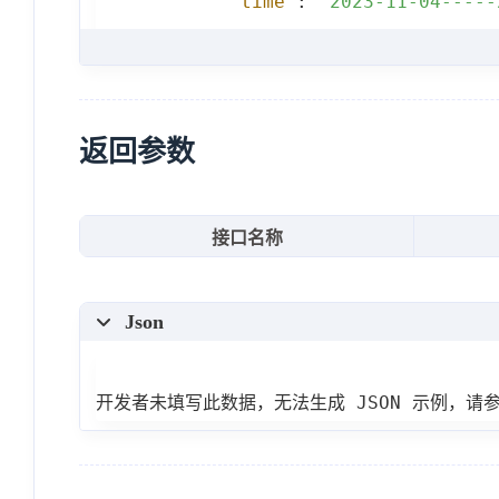
"time"
:
"2023-11-04-----
}
,
{
"ip"
:
"222.187.222.95"
,
"time"
:
"2023-11-04-----
返回参数
}
]
接口名称
}
Json
开发者未填写此数据，无法生成 JSON 示例，请