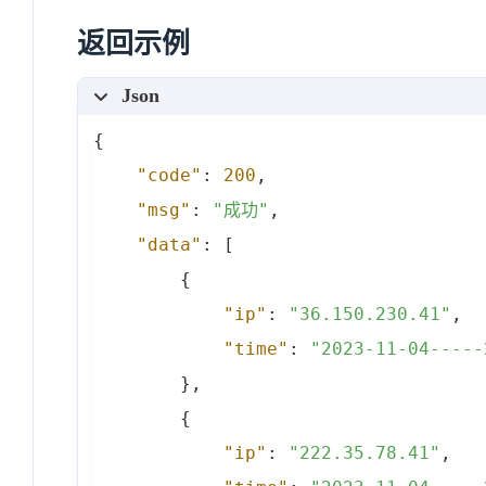
返回示例
Json
{
"code"
:
200
,
"msg"
:
"成功"
,
"data"
:
[
{
"ip"
:
"36.150.230.41"
,
"time"
:
"2023-11-04-----
}
,
{
"ip"
:
"222.35.78.41"
,