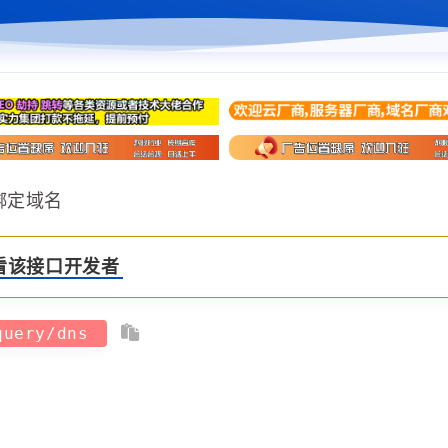
史绑定域名
看该接口开发者
/query/dns