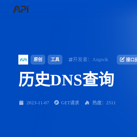
开发者：Angwik
原创
工具
接口
历史DNS查询
2023-11-07
GET请求
热度：2511