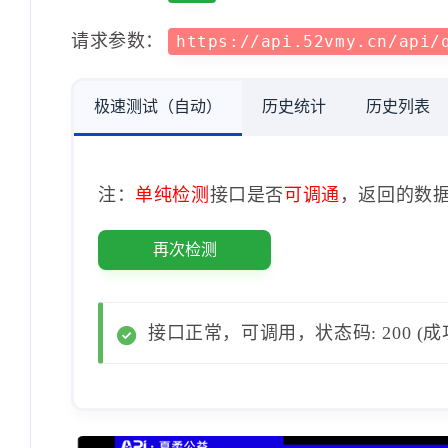
请求参数：
https://api.52vmy.cn/api/
极速测试（自动）
历史统计
历史列表
注：
单纯检测
接口是否
可调通
，返回的数
再次检测
接口正常，可调用，状态码: 200 (成