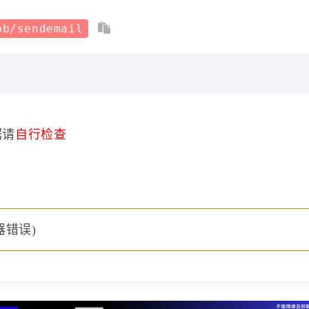
pb/sendemail
据请
自行检查
器错误)