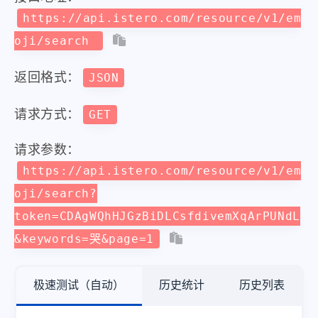
https://api.istero.com/resource/v1/em
oji/search
返回格式：
JSON
请求方式：
GET
请求参数：
https://api.istero.com/resource/v1/em
oji/search?
token=CDAgWQhHJGzBiDLCsfdivemXqArPUNdL
&keywords=哭&page=1
极速测试（自动）
历史统计
历史列表