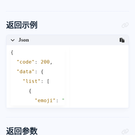
返回示例
Json
{
"code"
:
200
,
"data"
:
{
"list"
:
[
{
"emoji"
:
"
返回参数