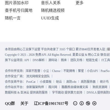
图片添加水印
音乐人关系
更多
查手机号归属地
随机精选视频
随机一言
UUID生成
本项目由明心工业旗下运营 平台共收录了 3165 个接口 累计8846位开发者入驻 |
接
Copyright © 2021 - 2026 免费API. All Rights Reserved. 夏柔公益 & 明心工业 
旗下公益项目:
API
｜
DNS解析
｜
源码站
｜
图床
｜
团队文档
｜
短链生成
｜
IT工
合作伙伴支持：浑欲不胜簪｜小尘｜Cheese｜不配拥有｜繁星｜小白API｜PearNo｜
合作安全厂商：
流光网络安全团队
｜
合作友商平台：
PostCat
｜
小皮面板
｜
硅云
｜
高防cdn
｜
高防服务器
｜
统计鸟
合作站长平台：
奈斯猫架构师
｜
葭兴网
｜
酷酷熊自媒体爆文库
｜
狗凯资源网
数掘科技 & 亚洲云 提供高防服务 ｜ 字节跳动 提供算力支持 ｜ DNSLA 提供高防DN
QQ群
关于
辽ICP备19017037号