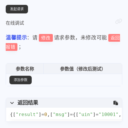
在线调试
温馨提示
：请
请求参数，未修改可能
修改
返回
；
报错
参数名称
参数值（修改后测试）
添加参数
返回结果
{
[
"result"
]
=
0
,
[
"msg"
]
=
{
[
"uin"
]
=
"10001"
,
[
"