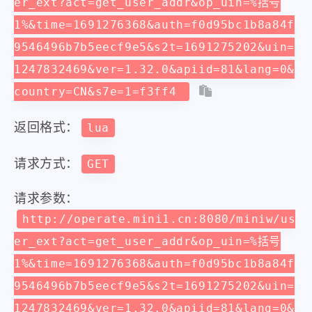
er_ext?act=get_user_addr&op_uin=%括号
1%&time=1691276368&auth=f0d95bc1b8a84f
9546496b7b5eecf9e5&s2t=1691275202&uin=
1247832469&ver=1.32.0&apiid=81&lang=0&
country=CN&s7e=1=f3ff4
返回格式：
lua
请求方式：
GET
请求参数：
http://operate.mini1.cn:8080/miniw/us
er_ext?act=get_user_addr&op_uin=%括号
1%&time=1691276368&auth=f0d95bc1b8a84f
9546496b7b5eecf9e5&s2t=1691275202&uin=
1247832469&ver=1.32.0&apiid=81&lang=0&