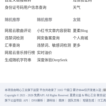
自定义链接跳转
短信验证码
身份证号码用户信息查询
天气
随机推荐
随机推荐
友链
网易云歌曲评论
小红书文章内容获取
夏柔Blog
违禁词检测
网安备案查询
个人商城
汇率查询
违禁词、敏感词检测
更多
网易云音乐排行榜
实时油价
生成随机字符串
深度体验DeepSeek
本项目由明心工业旗下运营 平台共收录了 3165 个接口 累计8844位开发者入驻 |
接
Copyright © 2021 - 2026 免费API. All Rights Reserved. 夏柔公益 & 明心工业 
旗下公益项目:
API
｜
DNS解析
｜
源码站
｜
图床
｜
团队文档
｜
短链生成
｜
IT工