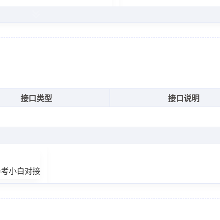
m\/service\/detail\/1"
,
m\/service\/detail\/2"
,
m\/service\/detail\/3"
,
m\/service\/detail\/4"
,
m\/service\/detail\/5"
,
m\/service\/detail\/6"
,
接口类型
接口说明
m\/service\/detail\/7"
,
m\/service\/detail\/8"
,
.cn\/"
,
m"
参考小白对接