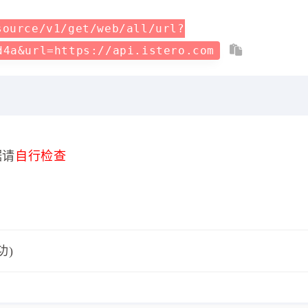
source/v1/get/web/all/url?
d4a&url=https://api.istero.com
据请
自行检查
功)