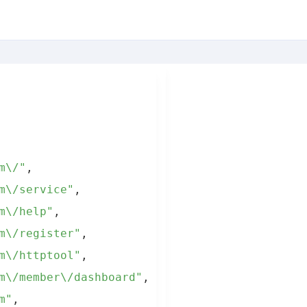
m\/"
,
m\/service"
,
m\/help"
,
m\/register"
,
m\/httptool"
,
m\/member\/dashboard"
,
m"
,