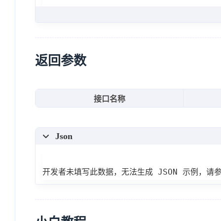
"https:\/\/api.istero.co
"https:\/\/api.istero.co
"https:\/\/api.istero.co
"https:\/\/api.istero.co
返回参数
"https:\/\/api.istero.co
"https:\/\/api.istero.co
接口名称
"https:\/\/api.istero.co
"https:\/\/api.istero.co
Json
"http:\/\/beian.miit.gov
"https:\/\/web.istero.co
]
开发者未填写此数据，无法生成 JSON 示例，请
}
,
"message"
:
""
}