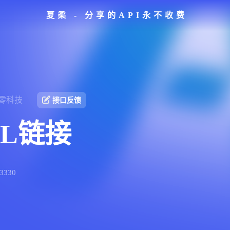
夏柔 - 分享的API永不收费
零科技
接口反馈
L链接
330