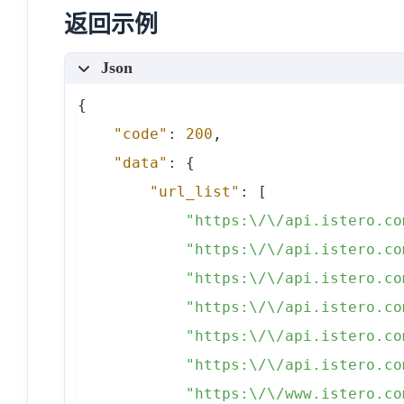
返回示例
Json
{
"code"
:
200
,
"data"
:
{
"url_list"
:
[
"https:\/\/api.istero.co
"https:\/\/api.istero.co
"https:\/\/api.istero.co
"https:\/\/api.istero.co
"https:\/\/api.istero.co
"https:\/\/api.istero.co
"https:\/\/www.istero.co