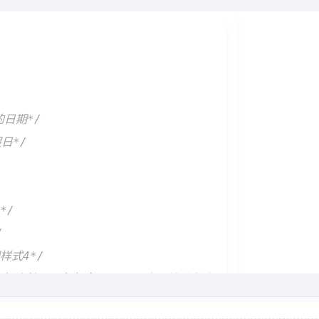
的日期*/
假日*/
*/
/
样式4*/
争胜利70周年纪念日."
/*当天特殊备注*/