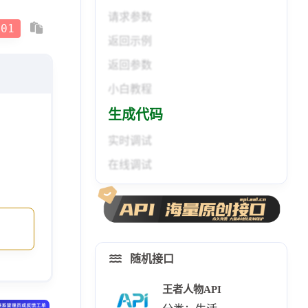
请求参数
-01
返回示例
返回参数
小白教程
生成代码
实时调试
在线调试
随机接口
王者人物API