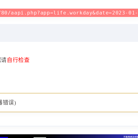
780/aapi.php?app=life.workday&date=2023-01
据请
自行检查
器错误)