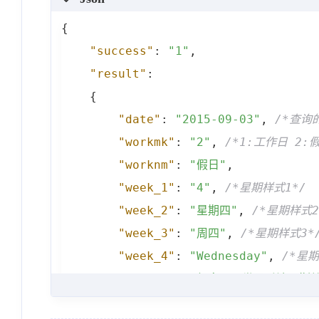
{
"success"
:
"1"
,
"result"
:
{
"date"
:
"2015-09-03"
,
/*查询
"workmk"
:
"2"
,
/*1:工作日 2:
"worknm"
:
"假日"
,
"week_1"
:
"4"
,
/*星期样式1*/
"week_2"
:
"星期四"
,
/*星期样式2
"week_3"
:
"周四"
,
/*星期样式3*
"week_4"
:
"Wednesday"
,
/*星期
"remark"
:
"纪念日：世界反法西斯战
}