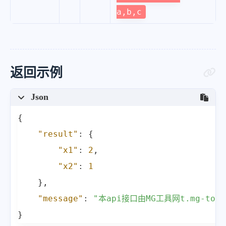
a,b,c
返回示例
Json
{
"result"
:
{
"x1"
:
2
,
"x2"
:
1
}
,
"message"
:
"本api接口由MG工具网t.mg-to
}