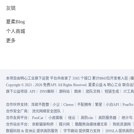
友链
夏柔Blog
个人商城
更多
本项目由明心工业旗下运营 平台共收录了 3165 个接口 累计8843位开发者入驻 |
接
Copyright © 2021 - 2026 免费API. All Rights Reserved. 夏柔公益 & 明心工业 
旗下公益项目:
API
｜
DNS解析
｜
源码站
｜
图床
｜
团队文档
｜
短链生成
｜
IT工
合作伙伴支持：浑欲不胜簪｜小尘｜Cheese｜不配拥有｜繁星｜小白API｜PearNo｜
合作安全厂商：
流光网络安全团队
｜
合作友商平台：
PostCat
｜
小皮面板
｜
硅云
｜
高防cdn
｜
高防服务器
｜
统计鸟
合作站长平台：
奈斯猫架构师
｜
葭兴网
｜
酷酷熊自媒体爆文库
｜
狗凯资源网
数掘科技 & 亚洲云 提供高防服务 ｜ 字节跳动 提供算力支持 ｜ DNSLA 提供高防DN