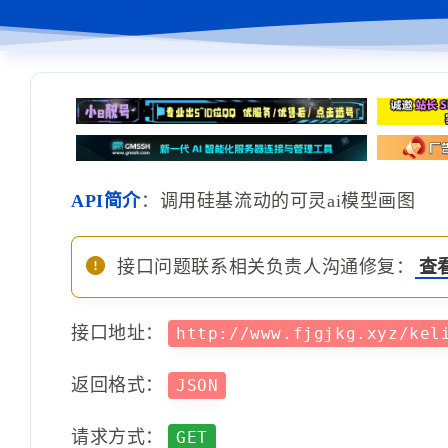
API简介
：调用硅基流动的可灵ai模型画图
接口问题联系相关负责人沟通修复：
查
接口地址：
http://www.fjgjkg.xyz/kel
返回格式：
JSON
请求方式：
GET