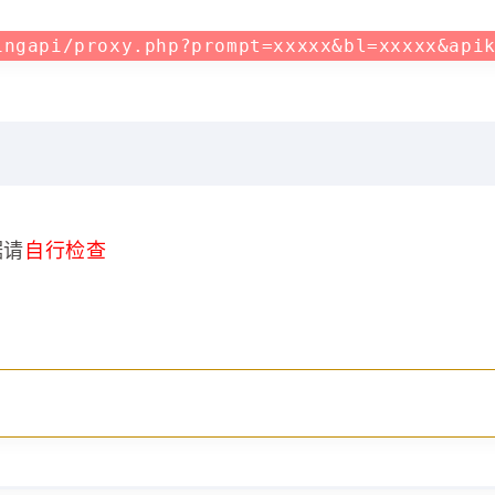
ingapi/proxy.php?prompt=xxxxx&bl=xxxxx&api
据请
自行检查