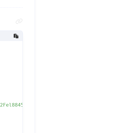
2Fel8845wrtr.png?Expires=1756045819&OSSAcces