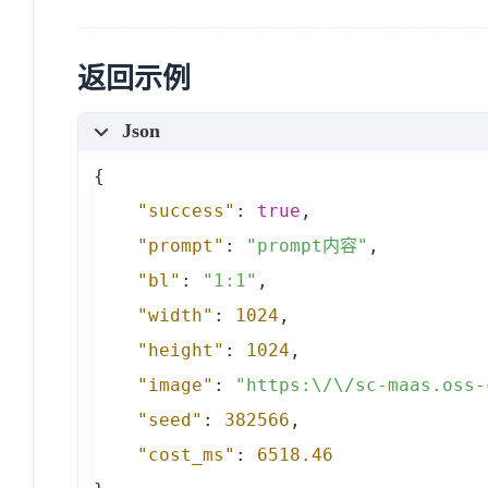
返回示例
Json
{
"success"
:
true
,
"prompt"
:
"prompt内容"
,
"bl"
:
"1:1"
,
"width"
:
1024
,
"height"
:
1024
,
"image"
:
"https:\/\/sc-maas.oss-
"seed"
:
382566
,
"cost_ms"
:
6518.46