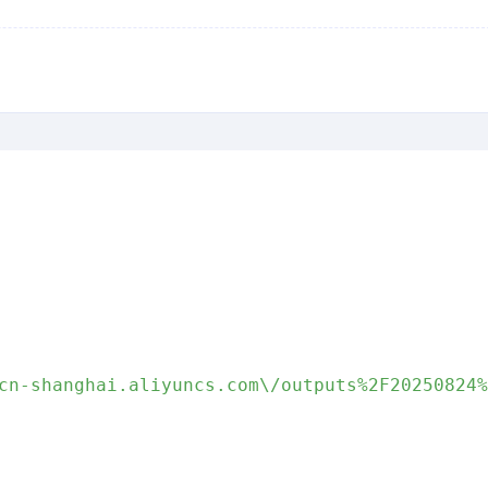
cn-shanghai.aliyuncs.com\/outputs%2F20250824%