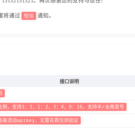
3132131321。再次感谢您的支持与信任！
度将通过
通知。
短信
接口说明
词
比例，支持1：1，1：2，3：4，9：16，支持半/全角冒号
硅基流动apikey，无需花费仅供验证