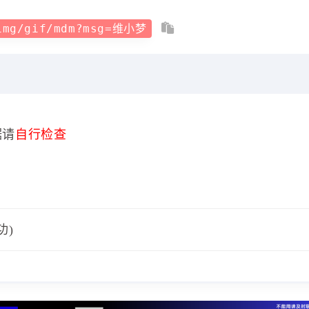
/img/gif/mdm?msg=维小梦
据请
自行检查
功)