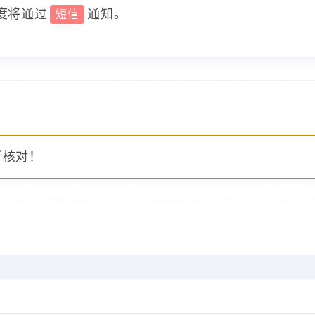
度将通过
通知。
短信
者核对！