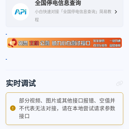
"powerRange"
:
"【富裕县】【影响
全国停电信息查询
}
,
小白快速对接「全国停电信息查询」简易教
程
{
"powerType"
:
"故障停电"
,
"powerCause"
:
"10kV糖厂线勤俭
"takeType"
:
"未送电"
,
"powerCircuit"
:
"糖厂线"
,
"startTime"
:
"2024-03-06 10:2
"stoptime"
:
"2024-03-06 12:10
实时调试
"powerRange"
:
"【克东县】【影响
}
,
部分视频、图片或其他接口报错、空值并
{
不代表无法对接，请在本地尝试请求参数
"powerType"
:
"故障停电"
,
接口
"powerCause"
:
"低压保险损坏"
,