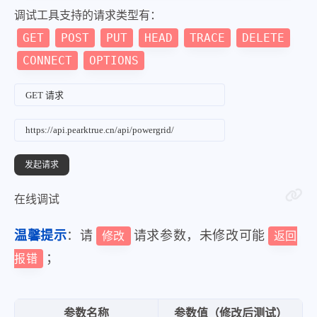
"takeType"
:
"全部送电"
,
调试工具支持的请求类型有：
"powerCircuit"
:
"三道镇线"
,
GET
POST
PUT
HEAD
TRACE
DELETE
"startTime"
:
"2024-03-06 10:3
CONNECT
OPTIONS
"stoptime"
:
"2024-03-06 12:00
"powerRange"
:
"【拜泉县】【影响
}
,
{
"powerType"
:
"故障停电"
,
"powerCause"
:
"更换电杆"
,
在线调试
"takeType"
:
"未送电"
,
"powerCircuit"
:
"10kV支农线齐
温馨提示
：请
请求参数，未修改可能
修改
返回
"startTime"
:
"2024-03-06 11:0
；
报错
"stoptime"
:
"2024-03-06 14:00
"powerRange"
:
"【建华区】【影响
参数名称
参数值（修改后测试）