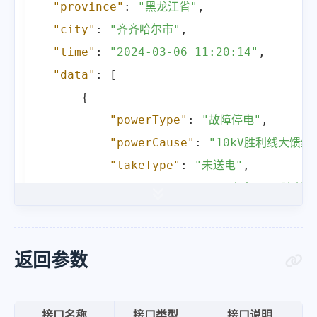
"province"
:
"黑龙江省"
,
"city"
:
"齐齐哈尔市"
,
"time"
:
"2024-03-06 11:20:14"
,
"data"
:
[
{
"powerType"
:
"故障停电"
,
"powerCause"
:
"10kV胜利线大馈
"takeType"
:
"未送电"
,
"powerCircuit"
:
"泰来10kV胜利
"startTime"
:
"2024-03-05 18:0
"stoptime"
:
"2024-03-06 13:00
"powerRange"
:
"【泰来县】【影响
返回参数
}
,
{
接口名称
接口类型
接口说明