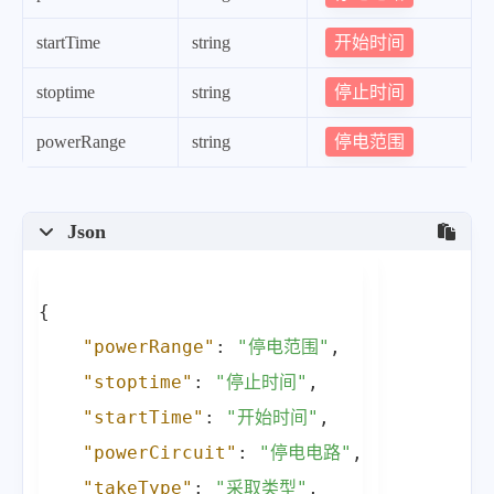
"stoptime"
:
"2024-03-06 14:30
开始时间
startTime
string
"powerRange"
:
"【龙江县】【影响
}
,
停止时间
stoptime
string
{
停电范围
powerRange
string
"powerType"
:
"故障停电"
,
"powerCause"
:
"自来水自维产权低压
"takeType"
:
"未送电"
,
Json
"powerCircuit"
:
"兴安线"
,
"startTime"
:
"2024-03-06 08:2
{
"stoptime"
:
"2024-03-06 12:00
"powerRange"
:
"停电范围"
,
"powerRange"
:
"【拜泉县】【影响街
"stoptime"
:
"停止时间"
,
}
,
"startTime"
:
"开始时间"
,
{
"powerCircuit"
:
"停电电路"
,
"powerType"
:
"临时停电"
,
"takeType"
:
"采取类型"
,