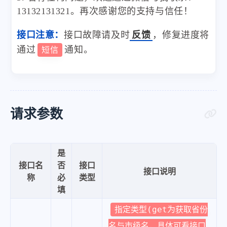
13132131321。再次感谢您的支持与信任！
接口注意：
接口故障请及时
反馈
，修复进度将
通过
通知。
短信
请求参数
是
接口名
否
接口
接口说明
称
必
类型
填
指定类型(get为获取省份
名与市级名，具体可看接口