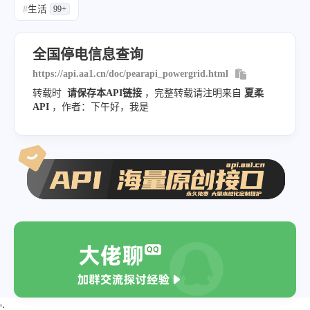
]
,
#
生活
99+
"takeType"
:
"未送电"
,
"api_source"
:
"官方API网:https:\/\/api.
"powerCircuit"
:
"泰来10kV宁好
}
全国停电信息查询
"startTime"
:
"2024-03-05 18:1
https://api.aa1.cn/doc/pearapi_powergrid.html
"stoptime"
:
"2024-03-06 15:00
转载时
请保存本API链接
，完整转载请注明来自
夏柔
"powerRange"
:
"【泰来县】【影响
API
，作者：下午好，我是
}
,
{
"powerType"
:
"故障停电"
,
"powerCause"
:
"10kV头站二龙馈线
"takeType"
:
"未送电"
,
"powerCircuit"
:
"10kV二龙线"
,
"startTime"
:
"2024-03-06 06:1
"stoptime"
:
"2024-03-06 14:30
"powerRange"
:
"【龙江县】【影响
';