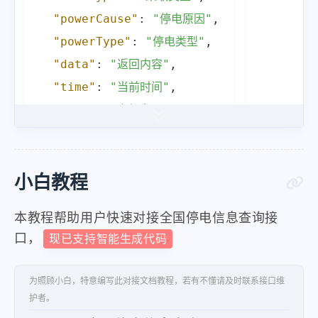
"powerCause"
:
"配合政府林地采伐"
"powerCause"
:
"停电原因"
,
"takeType"
:
"未送电"
,
"powerType"
:
"停电类型"
,
"powerCircuit"
:
"10kV黒南大馈
"data"
:
"返回内容"
,
"startTime"
:
"2024-03-06 10:0
"time"
:
"当前时间"
,
"stoptime"
:
"2024-03-06 18:00
"city"
:
"市级名"
,
"powerRange"
:
"【龙江县】【影响
"province"
:
"省份名"
,
}
,
"msg"
:
"状态信息"
,
{
"code"
:
"状态码"
小白教程
"powerType"
:
"故障停电"
,
}
"powerCause"
:
"台区低压水泥杆被车
本教程帮助用户快速对接全国停电信息查询接
"takeType"
:
"未送电"
,
口，
现已支持智能生成代码
"powerCircuit"
:
"10kV塔曙大馈线
"startTime"
:
"2024-03-06 10:1
为照顾小白，特意编写此对接文档教程，若有不懂请及时联系接口维
护者。
"stoptime"
:
"2024-03-06 15:00