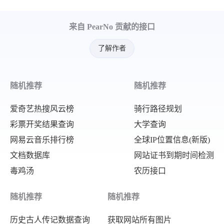
"powerCircuit"
:
"10kV黒南大馈
来自 PearNo 贡献的接口
"startTime"
:
"2024-03-06 10:0
"stoptime"
:
"2024-03-06 18:00
了解作者
"powerRange"
:
"【龙江县】【影响
}
,
随机推荐
随机推荐
{
"powerType"
:
"故障停电"
,
爱奇艺热搜风云榜
骑行路径规划
"powerCause"
:
"台区低压水泥杆被车
彩票开奖结果查询
大学查询
网易云音乐排行榜
全球IP位置信息(新版)
"takeType"
:
"未送电"
,
文档数据库
网站证书到期时间检测
"powerCircuit"
:
"10kV塔曙大馈线
毒鸡汤
农历接口
"startTime"
:
"2024-03-06 10:1
"stoptime"
:
"2024-03-06 15:00
随机推荐
随机推荐
"powerRange"
:
"【富裕县】【影响
历史古人传记数据查询
获取网站所有图片
}
,