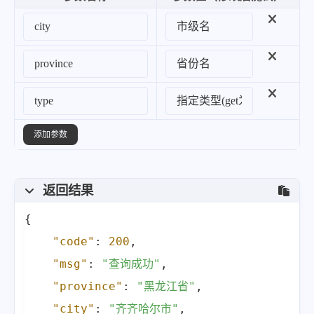
}
,
{
"powerType"
:
"临时停电"
,
"powerCause"
:
"配合政府林地采伐"
"takeType"
:
"未送电"
,
"powerCircuit"
:
"10kV头站北干
添加参数
"startTime"
:
"2024-03-07 06:0
"stoptime"
:
"2024-03-07 18:00
"powerRange"
:
"【龙江县】【影响
返回结果
}
,
{
{
"code"
:
200
,
"powerType"
:
"临时停电"
,
"msg"
:
"查询成功"
,
"powerCause"
:
"配合政府林地采伐"
"province"
:
"黑龙江省"
,
"takeType"
:
"未送电"
,
"city"
:
"齐齐哈尔市"
,