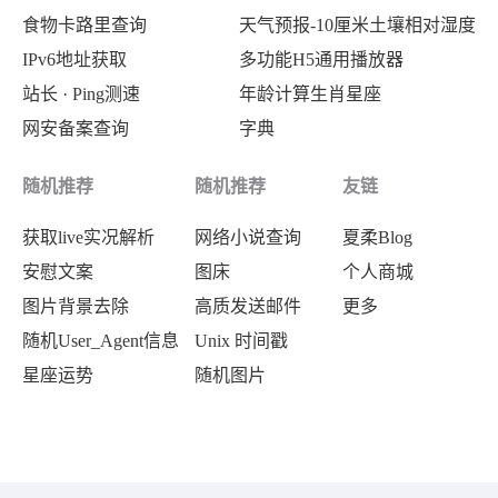
食物卡路里查询
天气预报-10厘米土壤相对湿度
{
IPv6地址获取
多功能H5通用播放器
"powerType"
:
"故障停电"
,
站长 · Ping测速
年龄计算生肖星座
"powerCause"
:
"10kV糖厂线勤俭
网安备案查询
字典
"takeType"
:
"未送电"
,
"powerCircuit"
:
"糖厂线"
,
随机推荐
随机推荐
友链
"startTime"
:
"2024-03-06 10:2
获取live实况解析
网络小说查询
夏柔Blog
"stoptime"
:
"2024-03-06 12:10
安慰文案
图床
个人商城
"powerRange"
:
"【克东县】【影响
图片背景去除
高质发送邮件
更多
}
,
随机User_Agent信息
Unix 时间戳
{
星座运势
随机图片
"powerType"
:
"故障停电"
,
"powerCause"
:
"低压保险损坏"
,
"takeType"
:
"全部送电"
,
"powerCircuit"
:
"三道镇线"
,