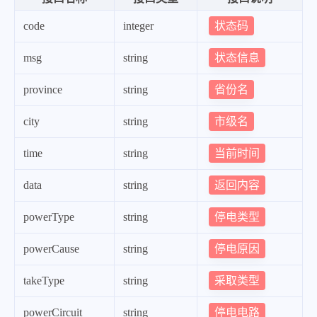
"powerType"
:
"故障停电"
,
状态码
code
integer
"powerCause"
:
"10kV宁好线大馈
"takeType"
:
"未送电"
,
状态信息
msg
string
"powerCircuit"
:
"泰来10kV宁好
省份名
province
string
"startTime"
:
"2024-03-05 18:1
"stoptime"
:
"2024-03-06 15:00
市级名
city
string
"powerRange"
:
"【泰来县】【影响
当前时间
time
string
}
,
返回内容
data
string
{
"powerType"
:
"故障停电"
,
停电类型
powerType
string
"powerCause"
:
"10kV头站二龙馈线
停电原因
powerCause
string
"takeType"
:
"未送电"
,
"powerCircuit"
:
"10kV二龙线"
,
采取类型
takeType
string
"startTime"
:
"2024-03-06 06:1
停电电路
powerCircuit
string