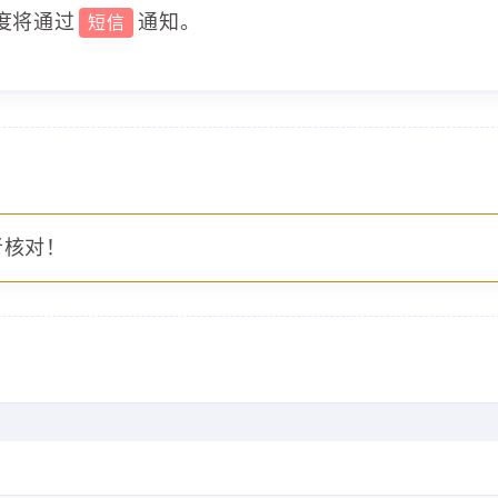
度将通过
通知。
短信
者核对！