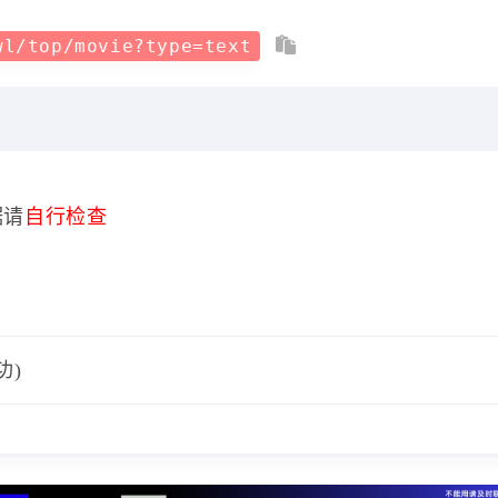
wl/top/movie?type=text
据请
自行检查
功)