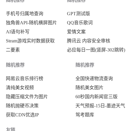
随机推荐
随机推荐
"name"
:
"海盗船 SF600铂金"
,
"param_13269"
:
"8"
,
手机号归属地查询
GPT测试版
"beatRate"
:
95.9
,
"buyPrice"
:
""
,
独角兽API-随机横屏图片
QQ音乐歌词
"score_zh"
:
"93.65"
,
"price"
:
1450
,
AI语句补写
爱情文案
"score_xn"
:
"23.81"
,
"proPic"
:
"https:\/\/2c.zol-i
Steam游戏实时数据获取
腾讯云 内容安全审核
"score_pl"
:
"24.20"
,
}
,
二要素
必应每日一图(竖屏-302跳转)
"score_jc"
:
"14.39"
,
{
"score_wb"
:
"12.75"
,
"rank"
:
8
,
随机推荐
随机推荐
"progress_bar"
:
95.96
,
"name"
:
"华硕 ROG-THOR-1200P"
,
网易云音乐排行榜
全国快递物流查询
"param_199"
:
"600"
,
"beatRate"
:
91.8
,
清纯美女视频
随机美女图片
"param_11313"
:
"白金牌"
,
"score_zh"
:
"92.68"
,
隐藏压缩文件为图片
60秒国内新闻官三版
"param_13807"
:
"全模组电源"
,
"score_xn"
:
"23.55"
,
随机抛硬币决策
天气预报-15日-墨迹天气
"param_13269"
:
"4"
,
"score_pl"
:
"22.00"
,
获取CDN优选IP
驾考题库
"buyPrice"
:
""
,
"score_jc"
:
"13.60"
,
"price"
:
997
,
"score_wb"
:
"13.53"
,
友链