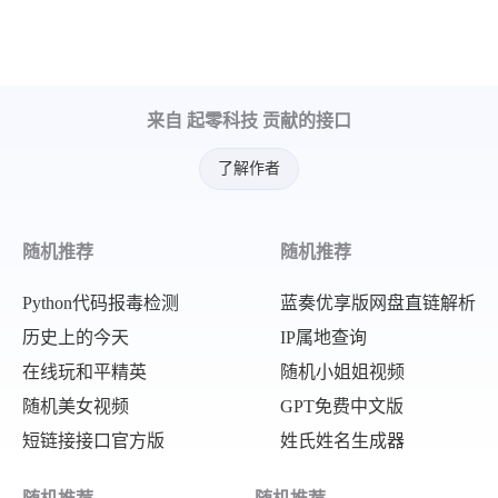
"score_pl"
:
"23.61"
,
}
,
"score_jc"
:
"14.31"
,
{
"score_wb"
:
"12.11"
,
"rank"
:
7
,
来自 起零科技 贡献的接口
"progress_bar"
:
96.5
,
"name"
:
"海盗船 HX1000"
,
"param_199"
:
"1500"
,
"beatRate"
:
92.9
,
了解作者
"param_11313"
:
"钛金牌"
,
"score_zh"
:
"92.89"
,
"param_13807"
:
"全模组电源"
,
"score_xn"
:
"23.28"
,
随机推荐
随机推荐
"param_13269"
:
"10"
,
"score_pl"
:
"23.80"
,
"buyPrice"
:
""
,
Python代码报毒检测
蓝奏优享版网盘直链解析
"score_jc"
:
"14.36"
,
"price"
:
3499
,
历史上的今天
IP属地查询
"score_wb"
:
"11.45"
,
在线玩和平精英
随机小姐姐视频
"proPic"
:
"https://2f.zol-img.com.c
"progress_bar"
:
95.18
,
随机美女视频
GPT免费中文版
}
,
"param_199"
:
"1000"
,
短链接接口官方版
姓氏姓名生成器
{
"param_11313"
:
"白金牌"
,
"rank"
:
4
,
"param_13807"
:
"全模组电源"
,