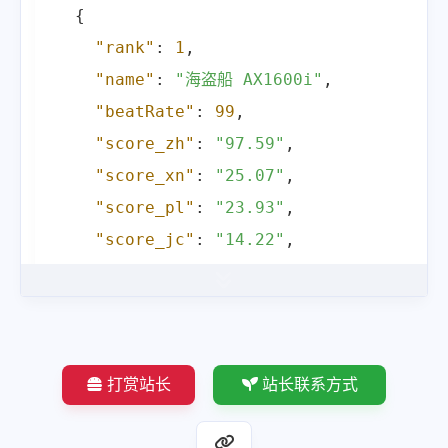
{
"param_11313"
:
"白金牌"
,
"rank"
:
1
,
"param_13807"
:
"全模组电源"
,
"name"
:
"海盗船 AX1600i"
,
"param_13269"
:
"4"
,
"beatRate"
:
99
,
"buyPrice"
:
""
,
"score_zh"
:
"97.59"
,
"price"
:
997
,
"score_xn"
:
"25.07"
,
"proPic"
:
"https:\/\/2c.zol-i
"score_pl"
:
"23.93"
,
}
,
"score_jc"
:
"14.22"
,
{
"score_wb"
:
"14.37"
,
"rank"
:
5
,
"progress_bar"
:
100
,
"name"
:
"海盗船 SF750铂金"
,
"param_199"
:
"1600"
,
"beatRate"
:
94.9
,
"param_11313"
:
"钛金牌"
,
"score_zh"
:
"93.42"
,
打赏站长
站长联系方式
"param_13807"
:
"全模组电源"
,
"score_xn"
:
"24.28"
,
"param_13269"
:
"10"
,
"score_pl"
:
"22.47"
,