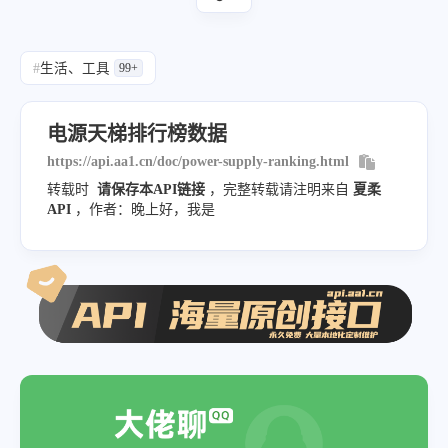
"buyPrice"
:
"2933.9"
,
"score_jc"
:
"13.47"
,
"price"
:
3449
,
"score_wb"
:
"13.20"
,
#
生活、工具
99+
"proPic"
:
"https://2d.zol-img.com.c
"progress_bar"
:
95.73
,
}
,
"param_199"
:
"750"
,
电源天梯排行榜数据
{
"param_11313"
:
"白金牌"
,
https://api.aa1.cn/doc/power-supply-ranking.html
"rank"
:
2
,
"param_13807"
:
"全模组电源"
,
转载时
请保存本API链接
，完整转载请注明来自
夏柔
"name"
:
"海盗船 AX1000"
,
"param_13269"
:
"4"
,
API
，作者：晚上好，我是
"beatRate"
:
98
,
"buyPrice"
:
""
,
"score_zh"
:
"95.08"
,
"price"
:
1199
,
"score_xn"
:
"24.74"
,
"proPic"
:
"https:\/\/2b.zol-i
"score_pl"
:
"22.53"
,
}
,
"score_jc"
:
"13.49"
,
{
"score_wb"
:
"14.33"
,
"rank"
:
6
,
"progress_bar"
:
97.43
,
"name"
:
"鑫谷 昆仑KL-650W"
,