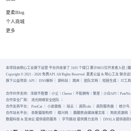
"proPic"
:
"https://2c.zol-img.com.c
"progress_bar"
:
94.97
,
夏柔Blog
}
,
"param_199"
:
"1200"
,
个人商城
{
"param_11313"
:
"白金牌"
,
更多
"rank"
:
5
,
"param_13807"
:
"全模组电源"
,
"name"
:
"海盗船 SF750铂金"
,
"param_13269"
:
"8"
,
"beatRate"
:
94.9
,
"buyPrice"
:
""
,
"score_zh"
:
"93.42"
,
"price"
:
2999
,
本项目由明心工业旗下运营 平台共收录了 3165 个接口 累计8851位开发者入驻 |
接
"score_xn"
:
"24.28"
,
"proPic"
:
"https:\/\/2f.zol-i
Copyright © 2021 - 2026 免费API. All Rights Reserved. 夏柔公益 & 明心工业 
"score_pl"
:
"22.47"
,
}
,
旗下公益项目:
API
｜
DNS解析
｜
源码站
｜
图床
｜
团队文档
｜
短链生成
｜
IT工
"score_jc"
:
"13.47"
,
{
合作伙伴支持：浑欲不胜簪｜小尘｜Cheese｜不配拥有｜繁星｜小白API｜PearNo｜
"score_wb"
:
"13.20"
,
"rank"
:
9
,
合作安全厂商：
流光网络安全团队
｜
合作友商平台：
PostCat
｜
小皮面板
｜
硅云
｜
高防cdn
｜
高防服务器
｜
统计鸟
"progress_bar"
:
95.73
,
"name"
:
"航嘉 MVP P750"
,
合作站长平台：
奈斯猫架构师
｜
葭兴网
｜
酷酷熊自媒体爆文库
｜
狗凯资源网
"param_199"
:
"750"
,
"beatRate"
:
90.8
,
数掘科技 & 亚洲云 提供高防服务 ｜ 字节跳动 提供算力支持 ｜ DNSLA 提供高防DN
"param_11313"
:
"白金牌"
,
"score_zh"
:
"92.56"
,