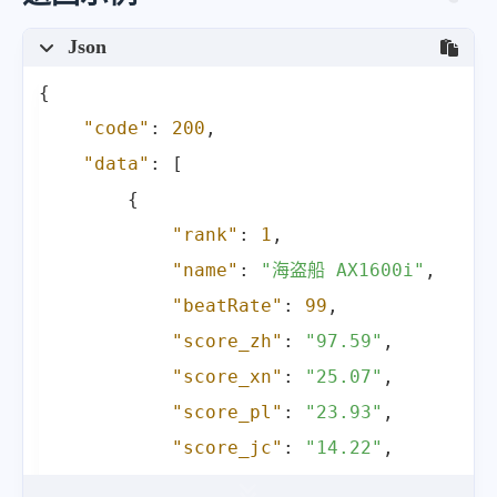
Json
{
"code"
:
200
,
"data"
:
[
{
"rank"
:
1
,
"name"
:
"海盗船 AX1600i"
,
"beatRate"
:
99
,
"score_zh"
:
"97.59"
,
"score_xn"
:
"25.07"
,
"score_pl"
:
"23.93"
,
"score_jc"
:
"14.22"
,
"score_wb"
:
"14.37"
,