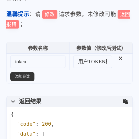
"price"
:
3499
,
温馨提示
：请
请求参数，未修改可能
修改
返回
"proPic"
:
"https:\/\/2f.zol-i
；
报错
}
,
{
"rank"
:
4
,
参数名称
参数值（修改后测试）
"name"
:
"海盗船 SF600铂金"
,
"beatRate"
:
95.9
,
"score_zh"
:
"93.65"
,
添加参数
"score_xn"
:
"23.81"
,
"score_pl"
:
"24.20"
,
返回结果
"score_jc"
:
"14.39"
,
{
"score_wb"
:
"12.75"
,
"code"
:
200
,
"progress_bar"
:
95.96
,
"data"
:
[
"param_199"
:
"600"
,