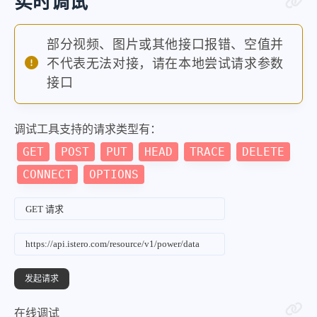
实时调试
"rank"
:
3
,
"name"
:
"海盗船 AX1500i"
,
部分视频、图片或其他接口报错、空值并
"beatRate"
:
96.9
,
不代表无法对接，请在本地尝试请求参数
"score_zh"
:
"94.17"
,
接口
"score_xn"
:
"24.65"
,
"score_pl"
:
"23.61"
,
调试工具支持的请求类型有：
"score_jc"
:
"14.31"
,
GET
POST
PUT
HEAD
TRACE
DELETE
"score_wb"
:
"12.11"
,
CONNECT
OPTIONS
"progress_bar"
:
96.5
,
"param_199"
:
"1500"
,
"param_11313"
:
"钛金牌"
,
"param_13807"
:
"全模组电源"
,
"param_13269"
:
"10"
,
"buyPrice"
:
""
,
在线调试