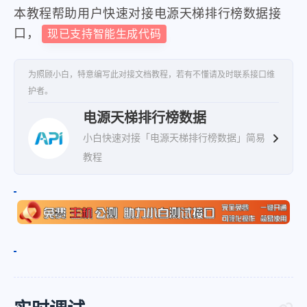
"score_xn"
:
"24.74"
,
本教程帮助用户快速对接电源天梯排行榜数据接
口，
现已支持智能生成代码
"score_pl"
:
"22.53"
,
"score_jc"
:
"13.49"
,
为照顾小白，特意编写此对接文档教程，若有不懂请及时联系接口维
"score_wb"
:
"14.33"
,
护者。
"progress_bar"
:
97.43
,
电源天梯排行榜数据
"param_199"
:
"1000"
,
小白快速对接「电源天梯排行榜数据」简易
"param_11313"
:
"钛金牌"
,
教程
"param_13807"
:
"全模组电源"
,
"param_13269"
:
"8"
,
"buyPrice"
:
""
,
"price"
:
2649
,
"proPic"
:
"https:\/\/2b.zol-i
}
,
{