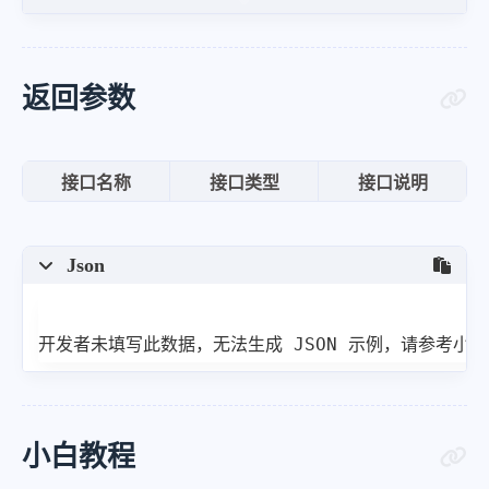
"progress_bar"
:
100
,
"param_199"
:
"1600"
,
"param_11313"
:
"钛金牌"
,
返回参数
"param_13807"
:
"全模组电源"
,
"param_13269"
:
"10"
,
接口名称
接口类型
接口说明
"buyPrice"
:
"2933.9"
,
"price"
:
3449
,
Json
"proPic"
:
"https:\/\/2d.zol-i
}
,
{
开发者未填写此数据，无法生成 JSON 示例，请参考小
"rank"
:
2
,
"name"
:
"海盗船 AX1000"
,
"beatRate"
:
98
,
小白教程
"score_zh"
:
"95.08"
,