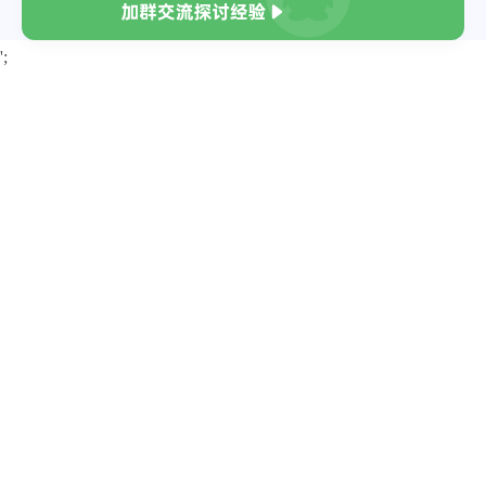
"param_199"
:
"1000"
,
"beatRate"
:
93.9
,
"param_11313"
:
"钛金牌"
,
"score_zh"
:
"93.02"
,
';
"param_13807"
:
"全模组电源"
,
"score_xn"
:
"23.60"
,
"param_13269"
:
"8"
,
"score_pl"
:
"23.00"
,
"buyPrice"
:
""
,
"score_jc"
:
"13.32"
,
"price"
:
2649
,
"score_wb"
:
"13.60"
,
"proPic"
:
"https://2b.zol-img.com.c
"progress_bar"
:
95.32
,
}
,
"param_199"
:
"650"
,
{
"param_11313"
:
"白金牌"
,
"rank"
:
3
,
"param_13807"
:
"全模组电源"
,
"name"
:
"海盗船 AX1500i"
,
"param_13269"
:
"4"
,
"beatRate"
:
96.9
,
"buyPrice"
:
""
,
"score_zh"
:
"94.17"
,
"price"
:
869
,
"score_xn"
:
"24.65"
,
"proPic"
:
"https:\/\/2c.zol-i