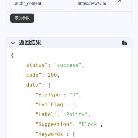
}
,
{
添加参数
"Label"
:
"Spam"
,
"Suggestion"
:
"Pass"
,
返回结果
"Keywords"
:
[
]
,
"Score"
:
0
,
{
"LibType"
:
0
,
"status"
:
"success"
,
"LibId"
:
""
,
"code"
:
200
,
"LibName"
:
""
"data"
:
{
}
"BizType"
:
"0"
,
]
,
"EvilFlag"
:
1
,
"RiskDetails"
:
null
,
"Label"
:
"Polity"
,
"Extra"
:
""
,
"Suggestion"
:
"Block"
,
"DataId"
:
""
,
"Keywords"
:
[