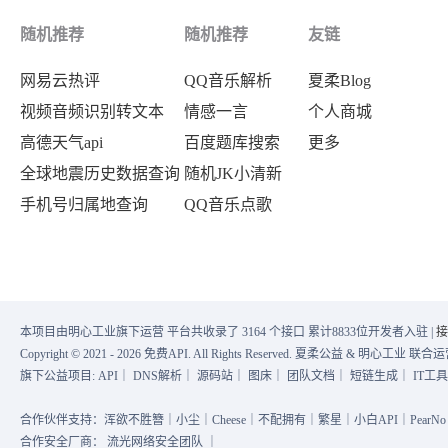
"LibType"
:
0
,
随机推荐
随机推荐
友链
"LibId"
:
""
,
网易云热评
QQ音乐解析
夏柔Blog
"LibName"
:
""
视频音频识别转文本
情感一言
个人商城
}
,
高德天气api
百度题库搜索
更多
{
全球地震历史数据查询
随机JK小清新
"Label"
:
"Spam"
,
手机号归属地查询
QQ音乐点歌
"Suggestion"
:
"Pass"
,
"Keywords"
:
[
]
,
"Score"
:
0
,
"LibType"
:
0
,
本项目由明心工业旗下运营 平台共收录了 3164 个接口 累计8833位开发者入驻 |
接
"LibId"
:
""
,
Copyright © 2021 - 2026 免费API. All Rights Reserved. 夏柔公益 & 明心工业 
"LibName"
:
""
旗下公益项目:
API
｜
DNS解析
｜
源码站
｜
图床
｜
团队文档
｜
短链生成
｜
IT工
}
合作伙伴支持：浑欲不胜簪｜小尘｜Cheese｜不配拥有｜繁星｜小白API｜PearNo｜
]
,
合作安全厂商：
流光网络安全团队
｜