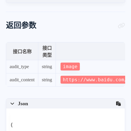
"DetailResults"
:
[
{
"Label"
:
"Terror"
,
返回参数
"Suggestion"
:
"Pass"
,
"Keywords"
:
[
]
,
接口
"Score"
:
0
,
接口名称
类型
"LibType"
:
0
,
image
audit_type
string
"LibId"
:
""
,
"LibName"
https://www.baidu.com/i
:
""
audit_content
string
}
,
{
Json
"Label"
:
"Porn"
,
"Suggestion"
:
"Pass"
,
{
"Keywords"
:
[
]
,