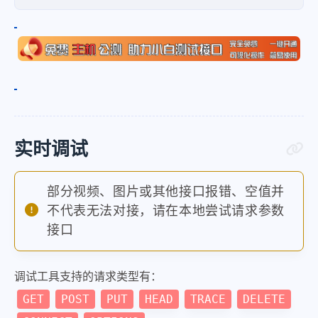
"LibName"
:
""
}
,
{
"Label"
:
"Ad"
,
"Suggestion"
:
"Pass"
,
"Keywords"
:
[
]
,
实时调试
"Score"
:
0
,
"LibType"
:
0
,
部分视频、图片或其他接口报错、空值并
"LibId"
:
""
,
不代表无法对接，请在本地尝试请求参数
"LibName"
:
""
接口
}
,
{
调试工具支持的请求类型有：
"Label"
:
"Abuse"
,
GET
POST
PUT
HEAD
TRACE
DELETE
"Suggestion"
:
"Pass"
,