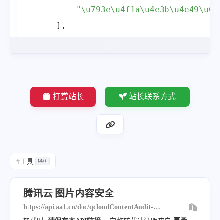
"RequestId"
:
"197c1aca-8fdb-498a-
"\u793e\u4f1a\u4e3b\u4e49\u68
}
]
,
}
"Score"
:
99
,
"DetailResults"
:
[
{
"Label"
:
"Terror"
,
打赏站长
站长联系方式
"Suggestion"
:
"Pass"
,
"Keywords"
:
[
]
,
"Score"
:
0
,
"LibType"
:
0
,
#
工具
99+
"LibId"
:
""
,
"LibName"
:
""
腾讯云 图片内容安全
}
,
https://api.aa1.cn/doc/qcloudContentAudit-
{
image.html