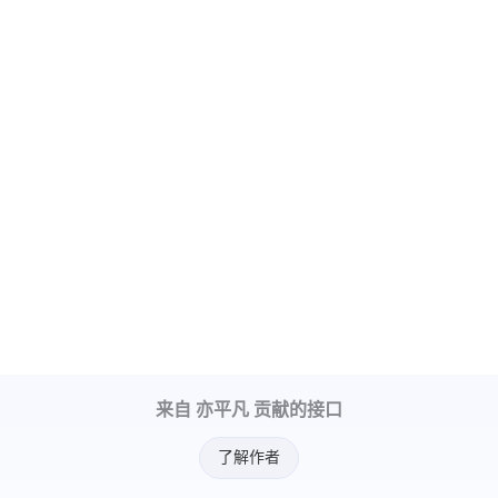
"Score"
:
99
,
"LibType"
:
0
,
"LibId"
:
""
,
"LibName"
:
""
}
,
{
"Label"
:
"Ad"
,
"Suggestion"
:
"Pass"
,
"Keywords"
:
[
]
,
"Score"
:
0
,
"LibType"
:
0
,
来自 亦平凡 贡献的接口
"LibId"
:
""
,
"LibName"
:
""
了解作者
}
,