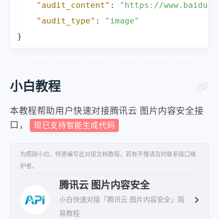
"audit_content"
:
"https://www.baidu.c
"Score"
:
2
,
"audit_type"
:
"image"
"LibType"
:
0
,
}
"LibId"
:
""
,
"LibName"
:
""
}
,
小白教程
{
"Label"
:
"Polity"
,
本教程帮助用户快速对接腾讯云 图片内容安全接
"Suggestion"
:
"Block"
,
口，
现已支持智能生成代码
"Keywords"
:
[
"社会主义核心价值观"
为照顾小白，特意编写此对接文档教程，若有不懂请及时联系接口维
]
,
护者。
"Score"
:
99
,
腾讯云 图片内容安全
"LibType"
:
0
,
小白快速对接「腾讯云 图片内容安全」简
"LibId"
:
""
,
易教程