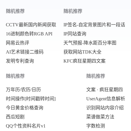
{
随机推荐
随机推荐
"Label"
:
"Abuse"
,
"Suggestion"
:
"Pass"
,
CCTV最新国内新闻获取
IP签名-自定背景图片和一段话
"Keywords"
:
[
]
,
16进制颜色转RGB API
IP同站查询
网易云热评
天气预报-降水距百分率图
"Score"
:
0
,
AI艺术链接二维码
获取网站TDK大全
"LibType"
:
0
,
发明专利查询
KFC疯狂星期四文案
"LibId"
:
""
,
"LibName"
:
""
随机推荐
随机推荐
}
,
万年历/农历/日历
文案 · 疯狂星期四
{
时间操作[时间戳转时间]
UserAgent信息解析
"Label"
:
"Illegal"
,
今日黄金价格查询
识别网站内容介绍
"Suggestion"
:
"Pass"
,
西瓜短剧
菜谱做菜方法
"Keywords"
:
[
]
,
QQ个性资料名片v1
字数检测
"Score"
:
0
,