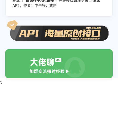
转载时
请保存本API链接
，完整转载请注明来自
夏柔
"Label"
:
"Porn"
,
API
，作者：中午好，我是
"Suggestion"
:
"Pass"
,
"Keywords"
:
[
]
,
"Score"
:
2
,
"LibType"
:
0
,
"LibId"
:
""
,
"LibName"
:
""
}
,
{
"Label"
:
"Polity"
,
';
"Suggestion"
:
"Block"
,
"Keywords"
:
[
"\u793e\u4f1a\u4e3b\u
]
,