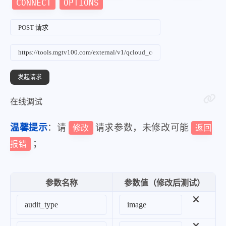
CONNECT
OPTIONS
"Keywords"
:
[
]
,
"Score"
:
0
,
"LibType"
:
0
,
"LibId"
:
""
,
"LibName"
:
""
}
,
在线调试
{
"Label"
:
"Illegal"
,
温馨提示
：请
请求参数，未修改可能
修改
返回
"Suggestion"
:
"Pass"
,
；
报错
"Keywords"
:
[
]
,
"Score"
:
0
,
参数名称
参数值（修改后测试）
"LibType"
:
0
,
"LibId"
:
""
,
"LibName"
:
""