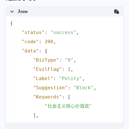
Json
{
"status"
:
"success"
,
"code"
:
200
,
"data"
:
{
"BizType"
:
"0"
,
"EvilFlag"
:
1
,
"Label"
:
"Polity"
,
"Suggestion"
:
"Block"
,
"Keywords"
:
[
"社会主义核心价值观"
]
,
"Score"
:
99
,