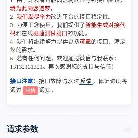
1. 由于开发者可能因盈利问题导致接口失效，
我为此向您道歉
。
2.
我们竭尽全力
改进平台的接口稳定性。
3. 为便于您使用，我们提供了
智能生成对接代
码
和在线
极速测试接口
的功能。
4. 我们将继续努力提供更多
可靠
的接口，满足
您的需求。
5. 若有任何问题，欢迎通过微信与我联系：
13132131321。再次感谢您的支持与信任！
接口注意：
接口故障请及时
反馈
，修复进度将
通过
通知。
短信
请求参数