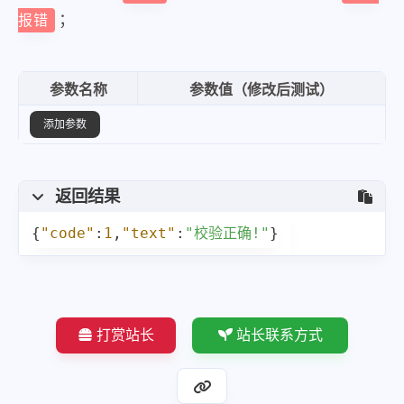
；
报错
参数名称
参数值（修改后测试）
添加参数
返回结果
{
"code"
:
1
,
"text"
:
"校验正确!"
}
打赏站长
站长联系方式