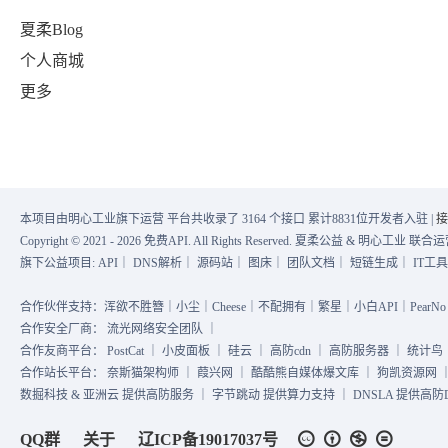
夏柔Blog
个人商城
更多
本项目由明心工业旗下运营 平台共收录了 3164 个接口 累计8831位开发者入驻 |
接
Copyright © 2021 - 2026 免费API. All Rights Reserved. 夏柔公益 & 明心工业 
旗下公益项目:
API
｜
DNS解析
｜
源码站
｜
图床
｜
团队文档
｜
短链生成
｜
IT工
合作伙伴支持：浑欲不胜簪｜小尘｜Cheese｜不配拥有｜繁星｜小白API｜PearNo｜
合作安全厂商：
流光网络安全团队
｜
合作友商平台：
PostCat
｜
小皮面板
｜
硅云
｜
高防cdn
｜
高防服务器
｜
统计鸟
合作站长平台：
奈斯猫架构师
｜
葭兴网
｜
酷酷熊自媒体爆文库
｜
狗凯资源网
数掘科技 & 亚洲云 提供高防服务 ｜ 字节跳动 提供算力支持 ｜ DNSLA 提供高防DN
QQ群
关于
辽ICP备19017037号