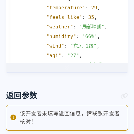
"temperature"
:
29
,
"feels_like"
:
35
,
"weather"
:
"局部晴朗"
,
"humidity"
:
"66%"
,
"wind"
:
"东风 2级"
,
"aqi"
:
"27"
,
"aqi_level"
:
"空气优"
,
"uv_index"
:
"中"
,
"visibility"
:
"13.2 公里"
,
"pressure"
:
"1004 hPa"
,
返回参数
"precipitation"
:
"3%"
}
,
该开发者未填写返回信息，请联系开发者
核对！
"location"
:
{
"city"
:
"长沙"
,