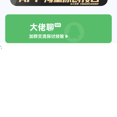
{
"summary"
:
"建议穿透气排汗的衣服"
,
"taskbar_summary"
:
"短裤"
}
]
,
"update_time"
:
"2026-05-15T11:58:57+0
';
}
}