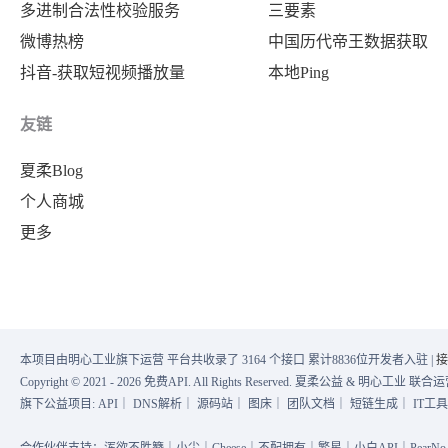
多进制合法性校验服务
三要素
微博热榜
中国历代帝王数据获取
抖音-获取短视频播放量
本地Ping
友链
夏柔Blog
个人商城
更多
本项目由明心工业旗下运营 平台共收录了 3164 个接口 累计8836位开发者入驻 |
接
Copyright © 2021 - 2026 免费API. All Rights Reserved. 夏柔公益 & 明心工业 
旗下公益项目:
API
｜
DNS解析
｜
源码站
｜
图床
｜
团队文档
｜
短链生成
｜
IT工
合作伙伴支持：浑欲不胜簪｜小尘｜Cheese｜不配拥有｜繁星｜小白API｜PearNo｜