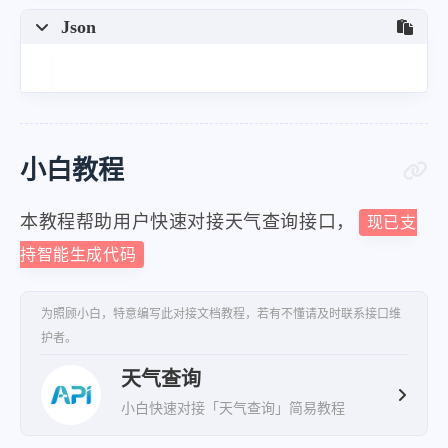
"region"
:
"Hunan"
,
Json
"country"
:
"China"
}
,
"nowcast"
:
{
"summary"
:
"至少 2 小时内没有降水
小白教程
"type"
:
"NoRain"
}
,
本教程帮助用户快速对接天气查询接口，
现已支
"life_index"
:
[
持智能生成代码
{
"summary"
:
"建议穿透气排汗的
为照顾小白，特意编写此对接文档教程，若有不懂请及时联系接口维
护者。
"taskbar_summary"
:
"短裤"
}
天气查询
]
,
小白快速对接「天气查询」简易教程
"update_time"
:
"2026-05-15T11:58: