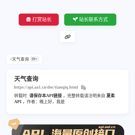
"visibility"
:
"13.2 公里"
,
"pressure"
:
"1004 hPa"
,
打赏站长
站长联系方式
"precipitation"
:
"3%"
}
,
"location"
:
{
"city"
:
"长沙"
,
#
天气查询
99+
"region"
:
"Hunan"
,
"country"
:
"China"
天气查询
}
,
https://api.aa1.cn/doc/tianqiq.html
"nowcast"
:
{
转载时
请保存本API链接
，完整转载请注明来自
夏柔
"summary"
:
"至少 2 小时内没有降水。"
,
API
，作者：晚上好，我是
"type"
:
"NoRain"
}
,
"life_index"
:
[