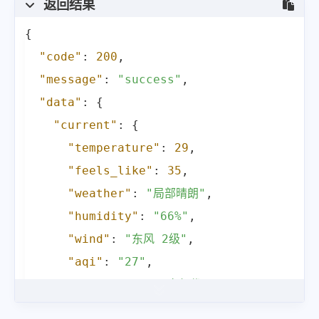
返回结果
{
"code"
:
200
,
"message"
:
"success"
,
"data"
:
{
"current"
:
{
"temperature"
:
29
,
"feels_like"
:
35
,
"weather"
:
"局部晴朗"
,
"humidity"
:
"66%"
,
"wind"
:
"东风 2级"
,
"aqi"
:
"27"
,
"aqi_level"
:
"空气优"
,
"uv_index"
:
"中"
,