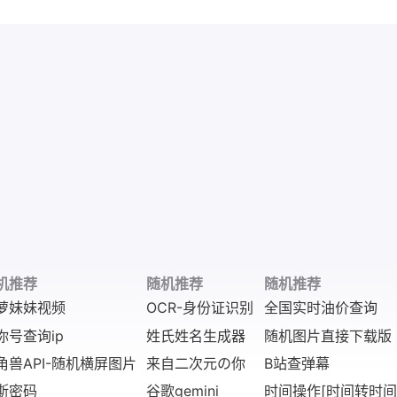
机推荐
随机推荐
随机推荐
萝妹妹视频
OCR-身份证识别
全国实时油价查询
你号查询ip
姓氏姓名生成器
随机图片直接下载版
角兽API-随机横屏图片
来自二次元の你
B站查弹幕
斯密码
谷歌gemini
时间操作[时间转时间