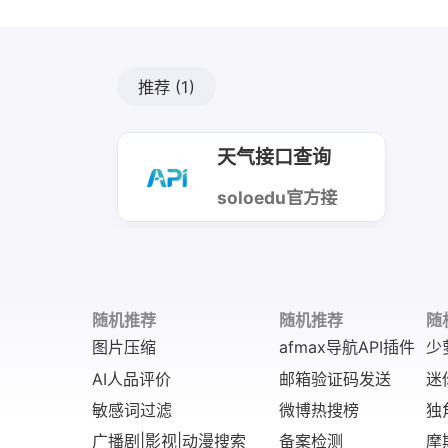
推荐
(1)
天气接口查询
soloedu官方接
口
随机推荐
随机推荐
随
图片压缩
afmax导航API插件
少
AI人品评价
邮箱验证码发送
迷
敏感词过滤
微博热搜榜
独
广播剧|影视|动漫搜索
备案检测
摩