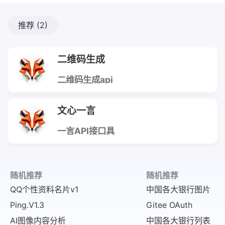
推荐
(2)
二维码生成
二维码生成api
的主要功能包
括：数据编码：
API可以将文
文心一言
本、URL、电话
号码等数据编码
为二维码，方便
一言API接口具
用户扫描和识
有以下特点： 高
别。 集成简单：
效稳定：接口设
API通常提供易
计合理，运行高
于使用的文档和
效稳定，能够快
示例代码，帮助
速响应请求并提
随机推荐
随机推荐
开发人员快速集
供准确的数据，
QQ个性资料名片v1
中国各大银行图片
成到现有的项目
返回的文案为中
中。
文加翻译后的英
Ping.V1.3
Gitee OAuth
文。 简单易用：
接口提供详细的
AI图像内容分析
中国各大银行列表
文档和示例代