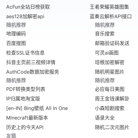
码，方便开发人
AcFun全站日榜获取
王者荣耀英雄图集
员快速上手和使
用。 全面覆盖：
aes128加解密api
蓝奏云解析API接口
接口功能丰富，
随机推荐
随机推荐
覆盖了一言平台
的主要内容和服
地理编码
音乐搜索
务，满足开发人
员多样化的需
百度搜图
邮箱验证码发送
求。 数据安全：
接口遵循严格的
检查SSL证书信息
可灵ai画图
数据安全标准，
抖音主页前三视频详情
培根加密解密
确保数据传输和
存储的安全性。
AuthCode数据加密服务
随机明星图片
总之，一言API
接口是一个强大
随机推荐
随机推荐
而便捷的工具，
可以帮助开发人
PDF转换类型列表
必应每日美图
员更好地利用一
IP归属地淘宝版
周王金钱课解卦
言平台的内容和
服务，提升产品
[en-IN] Bing壁纸 All In One
小森短剧搜索
价值和用户体
验。
Minecraft最新版本
语录大全
历史上的今天API
随机二次元图片
友链