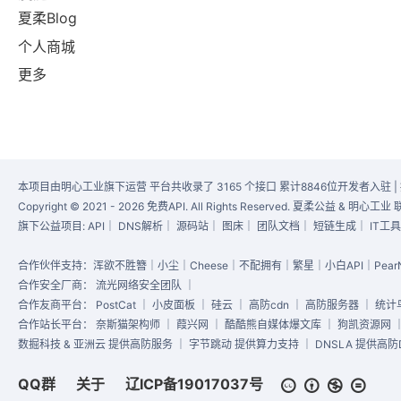
夏柔Blog
个人商城
更多
本项目由明心工业旗下运营 平台共收录了 3165 个接口 累计8846位开发者入驻 |
Copyright © 2021 - 2026 免费API. All Rights Reserved. 夏柔公益 & 明
旗下公益项目:
API
｜
DNS解析
｜
源码站
｜
图床
｜
团队文档
｜
短链生成
｜
IT工
合作伙伴支持：浑欲不胜簪｜小尘｜Cheese｜不配拥有｜繁星｜小白API｜PearN
合作安全厂商：
流光网络安全团队
｜
合作友商平台：
PostCat
｜
小皮面板
｜
硅云
｜
高防cdn
｜
高防服务器
｜
统计
合作站长平台：
奈斯猫架构师
｜
葭兴网
｜
酷酷熊自媒体爆文库
｜
狗凯资源网
数掘科技 & 亚洲云 提供高防服务 ｜ 字节跳动 提供算力支持 ｜ DNSLA 提供高防D
QQ群
关于
辽ICP备19017037号