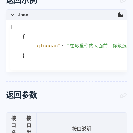
返回示例
Json
[
{
"qinggan"
:
"在疼爱你的人面前，你永远都
}
]
返回参数
接
接
口
口
接口说明
名
类