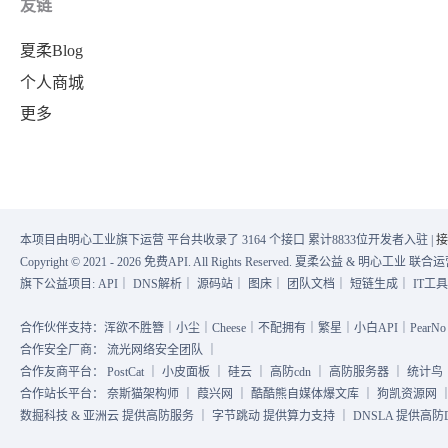
友链
夏柔Blog
个人商城
更多
本项目由明心工业旗下运营 平台共收录了 3164 个接口 累计8833位开发者入驻 |
接
Copyright © 2021 - 2026 免费API. All Rights Reserved. 夏柔公益 & 明心工业 
旗下公益项目:
API
｜
DNS解析
｜
源码站
｜
图床
｜
团队文档
｜
短链生成
｜
IT工
合作伙伴支持：浑欲不胜簪｜小尘｜Cheese｜不配拥有｜繁星｜小白API｜PearNo｜
合作安全厂商：
流光网络安全团队
｜
合作友商平台：
PostCat
｜
小皮面板
｜
硅云
｜
高防cdn
｜
高防服务器
｜
统计鸟
合作站长平台：
奈斯猫架构师
｜
葭兴网
｜
酷酷熊自媒体爆文库
｜
狗凯资源网
数掘科技 & 亚洲云 提供高防服务 ｜ 字节跳动 提供算力支持 ｜ DNSLA 提供高防DN