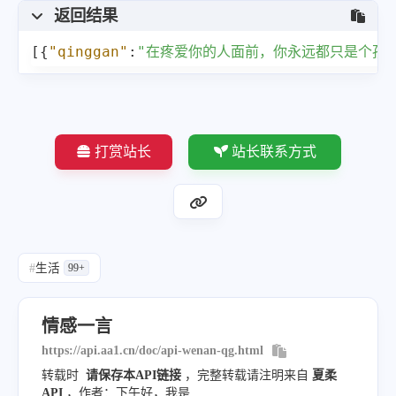
返回结果
[
{
"qinggan"
:
"在疼爱你的人面前，你永远都只是个孩
打赏站长
站长联系方式
#
生活
99+
情感一言
https://api.aa1.cn/doc/api-wenan-qg.html
转载时
请保存本API链接
，完整转载请注明来自
夏柔
API
，作者：下午好，我是