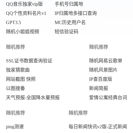
QQ音乐独家vip版
手机号归属地
QQ个性资料名片v1
IP归属地多接口查询
GPT3.5
MC历史用户名
随机小姐姐视频
短信验证码
随机推荐
随机推荐
SSL证书数据查询验证
随机网易云歌单
独家猜歌曲
随机风景图片
网站截图 快照
IP查百度版
以图搜番
新闻简报
天气预报-全国降水量预报
爱情公寓经典台词
随机推荐
随机推荐
ping测速
每日新闻快讯v2版-正式新闻