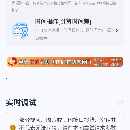
为照顾小白，特意编写此对接文档教程，若有不懂请及时联系接口维
护者。
时间操作[计算时间差]
小白快速对接「时间操作[计算时间差]」简
易教程
实时调试
部分视频、图片或其他接口报错、空值并
不代表无法对接，请在本地尝试请求参数