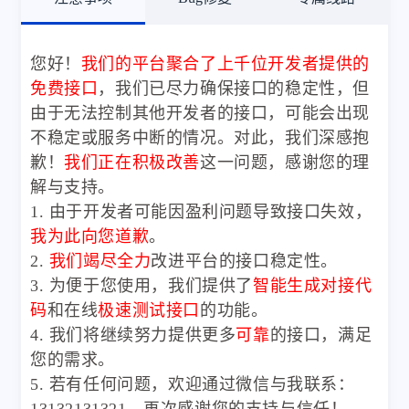
您好！
我们的平台聚合了上千位开发者提供的
免费接口
，我们已尽力确保接口的稳定性，但
由于无法控制其他开发者的接口，可能会出现
不稳定或服务中断的情况。对此，我们深感抱
歉！
我们正在积极改善
这一问题，感谢您的理
解与支持。
1. 由于开发者可能因盈利问题导致接口失效，
我为此向您道歉
。
2.
我们竭尽全力
改进平台的接口稳定性。
3. 为便于您使用，我们提供了
智能生成对接代
码
和在线
极速测试接口
的功能。
4. 我们将继续努力提供更多
可靠
的接口，满足
您的需求。
5. 若有任何问题，欢迎通过微信与我联系：
13132131321。再次感谢您的支持与信任！