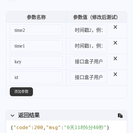
参数名称
参数值（修改后测试）
添加参数
返回结果
{
"code"
:
200
,
"msg"
:
"0天11时6分40秒"
}