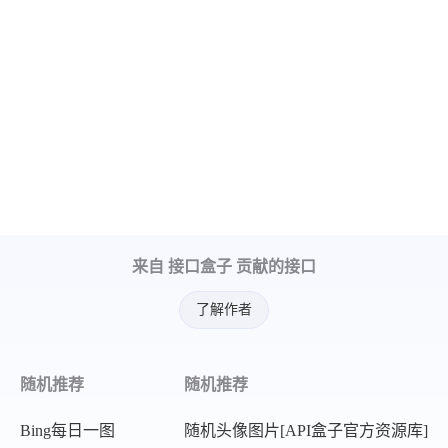
来自 接口盒子 贡献的接口
了解作者
随机推荐
随机推荐
Bing每日一图
随机头像图片[API盒子官方资源库]