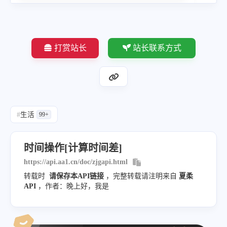
打赏站长
站长联系方式
#
生活
99+
时间操作[计算时间差]
https://api.aa1.cn/doc/zjgapi.html
转载时
请保存本API链接
，完整转载请注明来自
夏柔
API
，作者：晚上好，我是