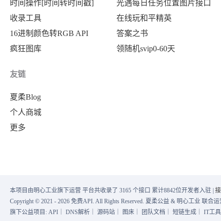
时间操作[时间转时间戳]
光遇每日任务位置图片接口
收录工具
在线玩和平精英
16进制颜色转RGB API
答案之书
疯狂图库
领随机svip0-60天
友链
夏柔Blog
个人商城
更多
本项目由明心工业旗下运营 平台共收录了 3165 个接口 累计8842位开发者入驻 |
接
Copyright © 2021 - 2026 免费API. All Rights Reserved. 夏柔公益 & 明心工业 
旗下公益项目:
API
｜
DNS解析
｜
源码站
｜
图床
｜
团队文档
｜
短链生成
｜
IT工