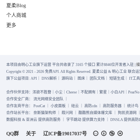
夏柔Blog
个人商城
更多
本项目由明心工业旗下运营 平台共收录了 3165 个接口 累计8846位开发者入驻 |
接
Copyright © 2021 - 2026 免费API. All Rights Reserved. 夏柔公益 & 明心工业 
旗下公益项目:
API
｜
DNS解析
｜
源码站
｜
图床
｜
团队文档
｜
短链生成
｜
IT工
合作伙伴支持：浑欲不胜簪｜小尘｜Cheese｜不配拥有｜繁星｜小白API｜PearNo｜
合作安全厂商：
流光网络安全团队
｜
合作友商平台：
PostCat
｜
小皮面板
｜
硅云
｜
高防cdn
｜
高防服务器
｜
统计鸟
合作站长平台：
奈斯猫架构师
｜
葭兴网
｜
酷酷熊自媒体爆文库
｜
狗凯资源网
数掘科技 & 亚洲云 提供高防服务 ｜ 字节跳动 提供算力支持 ｜ DNSLA 提供高防DN
QQ群
关于
辽ICP备19017037号