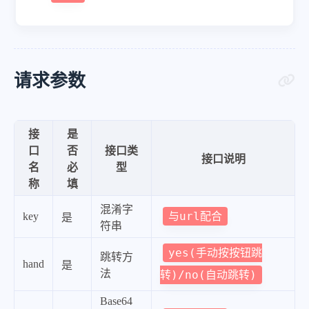
请求参数
接
是
口
否
接口类
接口说明
名
必
型
称
填
混淆字
与url配合
key
是
符串
yes(手动按按钮跳
跳转方
hand
是
法
转)/no(自动跳转)
Base64