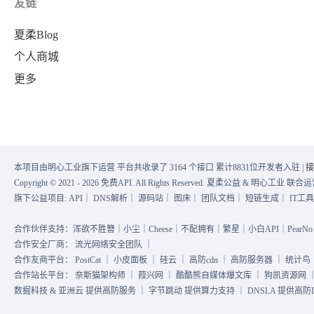
友链
夏柔Blog
个人商城
更多
本项目由明心工业旗下运营 平台共收录了 3164 个接口 累计8831位开发者入驻 |
接
Copyright © 2021 - 2026 免费API. All Rights Reserved. 夏柔公益 & 明心工业 
旗下公益项目:
API
｜
DNS解析
｜
源码站
｜
图床
｜
团队文档
｜
短链生成
｜
IT工
合作伙伴支持：浑欲不胜簪｜小尘｜Cheese｜不配拥有｜繁星｜小白API｜PearNo｜
合作安全厂商：
流光网络安全团队
｜
合作友商平台：
PostCat
｜
小皮面板
｜
硅云
｜
高防cdn
｜
高防服务器
｜
统计鸟
合作站长平台：
奈斯猫架构师
｜
葭兴网
｜
酷酷熊自媒体爆文库
｜
狗凯资源网
数掘科技 & 亚洲云 提供高防服务 ｜ 字节跳动 提供算力支持 ｜ DNSLA 提供高防DN