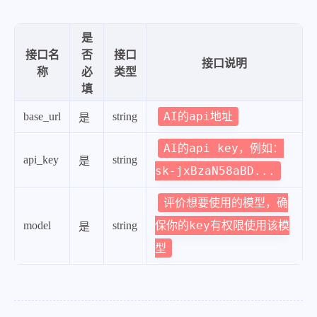
是
接口名
否
接口
接口说明
称
必
类型
填
AI的api地址
base_url
string
是
AI的api key，例如：
api_key
string
是
sk-jxBzaN58aBD...
评价想要使用的模型，确
保你的key有权限使用该模
model
string
是
型