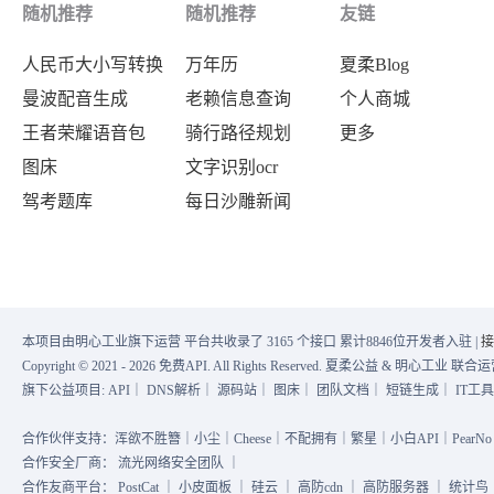
随机推荐
随机推荐
友链
人民币大小写转换
万年历
夏柔Blog
曼波配音生成
老赖信息查询
个人商城
王者荣耀语音包
骑行路径规划
更多
图床
文字识别ocr
驾考题库
每日沙雕新闻
本项目由明心工业旗下运营 平台共收录了 3165 个接口 累计8846位开发者入驻 |
接
Copyright © 2021 - 2026 免费API. All Rights Reserved. 夏柔公益 & 明心工业 
旗下公益项目:
API
｜
DNS解析
｜
源码站
｜
图床
｜
团队文档
｜
短链生成
｜
IT工
合作伙伴支持：浑欲不胜簪｜小尘｜Cheese｜不配拥有｜繁星｜小白API｜PearNo｜
合作安全厂商：
流光网络安全团队
｜
合作友商平台：
PostCat
｜
小皮面板
｜
硅云
｜
高防cdn
｜
高防服务器
｜
统计鸟