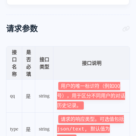
请求参数
接
是
口
否
接口
接口说明
名
必
类型
称
填
用户的唯一标识符（例如QQ
号），用于区分不同用户的对话
qq
string
是
历史记录。
请求的响应类型。可选值包括
json/text, 默认值为
type
string
是