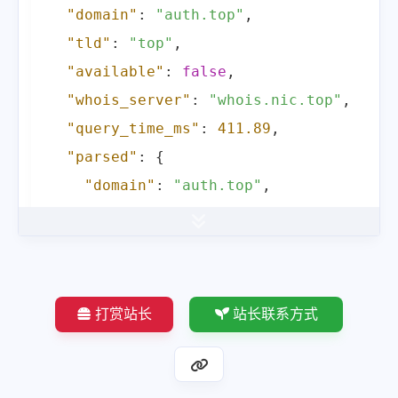
"domain"
:
"auth.top"
,
"tld"
:
"top"
,
"available"
:
false
,
"whois_server"
:
"whois.nic.top"
,
"query_time_ms"
:
411.89
,
"parsed"
:
{
"domain"
:
"auth.top"
,
"registrar"
:
"DYNADOT LLC"
,
"registrar_url"
:
"http://www.dynado
"whois_server"
:
"whois.dynadot.com"
"status"
:
[
打赏站长
站长联系方式
"clientTransferProhibited"
]
,
"nameservers"
:
[