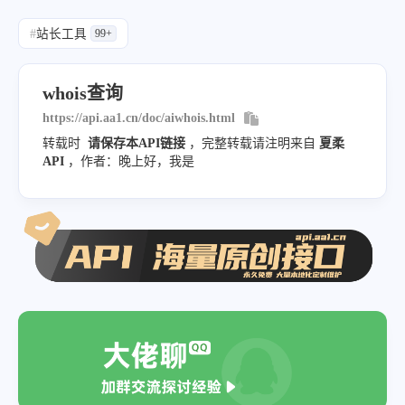
"ns1.huaweicloud-dns.cn"
,
#
站长工具
99+
"ns1.huaweicloud-dns.com"
,
"ns1.huaweicloud-dns.net"
,
whois查询
"ns1.huaweicloud-dns.org"
https://api.aa1.cn/doc/aiwhois.html
]
,
转载时
请保存本API链接
，完整转载请注明来自
夏柔
"creation_date"
:
"2025-09-11 15:39:
API
，作者：晚上好，我是
"expiration_date"
:
"2026-09-11 07:3
"updated_date"
:
"2025-12-09 11:46:1
"dnssec"
:
"signedDelegation"
,
"registrant"
:
"REDACTED FOR PRIVACY
"registrant_org"
:
"Super Privacy Se
"registrant_country"
:
"US"
,
"admin_email"
:
"https://www.dynadot
"tech_email"
:
"https://www.dynadot.