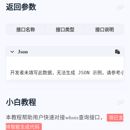
"status"
:
[
返回参数
"clientTransferProhibited
]
,
接口名称
接口类型
接口说明
"nameservers"
:
[
"ns1.huaweicloud-dns.cn"
,
Json
"ns1.huaweicloud-dns.com"
"ns1.huaweicloud-dns.net"
"ns1.huaweicloud-dns.org"
开发者未填写此数据，无法生成 JSON 示例，请参考小
]
,
"creation_date"
:
"2025-09-11 
"expiration_date"
:
"2026-09-1
小白教程
"updated_date"
:
"2025-12-09 1
"dnssec"
:
"signedDelegation"
,
本教程帮助用户快速对接whois查询接口，
现已支
"registrant"
:
"REDACTED FOR P
持智能生成代码