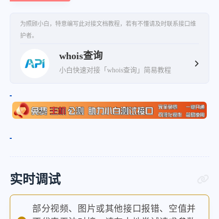
"registrant_org"
:
"Super Priv
"registrant_country"
:
"US"
,
为照顾小白，特意编写此对接文档教程，若有不懂请及时联系接口维
护者。
"admin_email"
:
"https:\/\/www
whois查询
"tech_email"
:
"https:\/\/www.
小白快速对接「whois查询」简易教程
}
,
"raw"
:
"Domain Name: auth.top\r\n
}
}
实时调试
部分视频、图片或其他接口报错、空值并