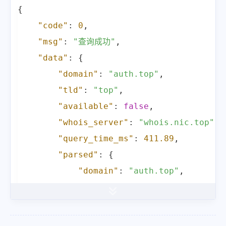
{
"code"
:
0
,
"msg"
:
"查询成功"
,
"data"
:
{
"domain"
:
"auth.top"
,
"tld"
:
"top"
,
"available"
:
false
,
"whois_server"
:
"whois.nic.top"
,
"query_time_ms"
:
411.89
,
"parsed"
:
{
"domain"
:
"auth.top"
,
"registrar"
:
"DYNADOT LLC"
,
"registrar_url"
:
"http:\/\/ww
"whois_server"
:
"whois.dynado