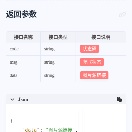
"9"
:
"https:\/\/tucdn.wpon.cn\/20
"10"
:
"https:\/\/tucdn.wpon.cn\/2
返回参数
"11"
:
"https:\/\/tucdn.wpon.cn\/2
"12"
:
"https:\/\/tucdn.wpon.cn\/2
接口名称
接口类型
接口说明
"13"
:
"https:\/\/tucdn.wpon.cn\/2
状态码
code
string
"14"
:
"https:\/\/tucdn.wpon.cn\/2
"15"
:
"https:\/\/tucdn.wpon.cn\/2
爬取状态
msg
string
"16"
:
"https:\/\/tucdn.wpon.cn\/2
图片源链接
data
string
"17"
:
"https:\/\/tucdn.wpon.cn\/2
"18"
:
"https:\/\/tucdn.wpon.cn\/2
"19"
:
"https:\/\/tucdn.wpon.cn\/2
Json
"20"
:
"https:\/\/tucdn.wpon.cn\/2
"21"
:
"https:\/\/tucdn.wpon.cn\/2
{
"22"
:
"https:\/\/tucdn.wpon.cn\/2
"data"
:
"图片源链接"
,