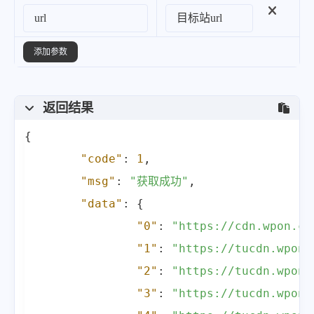
"65"
:
"https:\/\/tucdn.wpon.cn\/2
"66"
:
"https:\/\/tucdn.wpon.cn\/2
"67"
:
"https:\/\/tucdn.wpon.cn\/2
添加参数
"68"
:
"https:\/\/tucdn.wpon.cn\/2
"69"
:
"https:\/\/tucdn.wpon.cn\/2
返回结果
"70"
:
"https:\/\/tucdn.wpon.cn\/2
{
"71"
:
"https:\/\/jikipedia.com\/i
"code"
:
1
,
"72"
:
"https:\/\/tucdn.wpon.cn\/2
"msg"
:
"获取成功"
,
"73"
:
"https:\/\/tucdn.wpon.cn\/2
"data"
:
{
"74"
:
"https:\/\/tucdn.wpon.cn\/2
"0"
:
"https://cdn.wpon.cn
"75"
:
"https:\/\/tucdn.wpon.cn\/2
"1"
:
"https://tucdn.wpon.
"76"
:
"https:\/\/tucdn.wpon.cn\/2
"2"
:
"https://tucdn.wpon.
"77"
:
"https:\/\/tucdn.wpon.cn\/2
"3"
:
"https://tucdn.wpon.
"78"
:
"https:\/\/tucdn.wpon.cn\/2