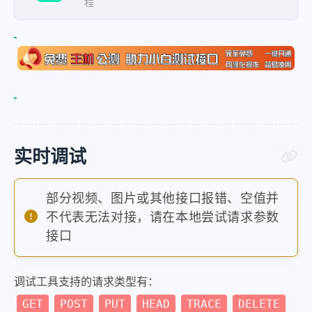
程
"37"
:
"https:\/\/tucdn.wpon.cn\/2
"38"
:
"https:\/\/tucdn.wpon.cn\/2
"39"
:
"https:\/\/tucdn.wpon.cn\/2
"40"
:
"https:\/\/tucdn.wpon.cn\/2
"41"
:
"https:\/\/tucdn.wpon.cn\/2
"42"
:
"https:\/\/tucdn.wpon.cn\/2
"43"
:
"https:\/\/tucdn.wpon.cn\/2
实时调试
"44"
:
"https:\/\/tucdn.wpon.cn\/2
"45"
:
"https:\/\/tucdn.wpon.cn\/2
部分视频、图片或其他接口报错、空值并
"46"
:
"https:\/\/tucdn.wpon.cn\/2
不代表无法对接，请在本地尝试请求参数
"47"
:
"https:\/\/tucdn.wpon.cn\/2
接口
"48"
:
"https:\/\/tucdn.wpon.cn\/2
"49"
:
"https:\/\/tucdn.wpon.cn\/2
调试工具支持的请求类型有：
"50"
:
"https:\/\/tucdn.wpon.cn\/2
GET
POST
PUT
HEAD
TRACE
DELETE