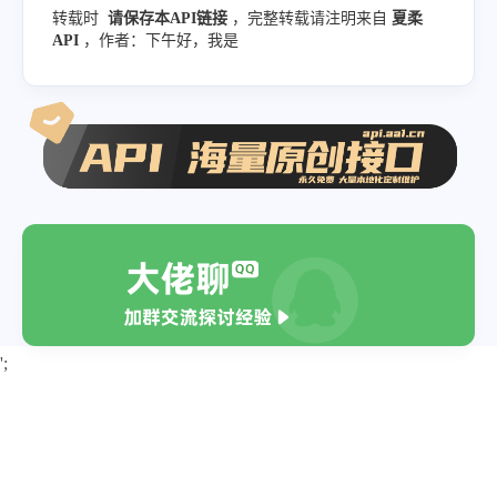
"18"
:
"https://tucdn.wpon
"93"
:
"https:\/\/tucdn.wpon.cn\/2
转载时
请保存本API链接
，完整转载请注明来自
夏柔
"19"
:
"https://tucdn.wpon
API
，作者：下午好，我是
"94"
:
"https:\/\/tucdn.wpon.cn\/2
"20"
:
"https://tucdn.wpon
"95"
:
"https:\/\/tucdn.wpon.cn\/2
"21"
:
"https://tucdn.wpon
"96"
:
"https:\/\/tucdn.wpon.cn\/2
"22"
:
"https://tucdn.wpon
"97"
:
"https:\/\/tucdn.wpon.cn\/2
"23"
:
"https://tucdn.wpon
"98"
:
"https:\/\/tucdn.wpon.cn\/2
"24"
:
"https://tucdn.wpon
"99"
:
"https:\/\/tucdn.wpon.cn\/2
"25"
:
"https://tucdn.wpon
"100"
:
"https:\/\/tucdn.wpon.cn\/
"26"
:
"https://tucdn.wpon
"101"
:
"https:\/\/tucdn.wpon.cn\/
"27"
:
"https://tucdn.wpon
"102"
:
"https:\/\/tucdn.wpon.cn\/
"28"
:
"https://tucdn.wpon
';
"103"
:
"https:\/\/tucdn.wpon.cn\/
"29"
:
"https://tucdn.wpon
"104"
:
"https:\/\/tucdn.wpon.cn\/
"30"
:
"https://tucdn.wpon
"105"
:
"https:\/\/tucdn.wpon.cn\/
"31"
:
"https://tucdn.wpon
"106"
:
"https:\/\/tucdn.wpon.cn\/