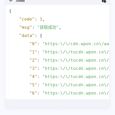
Json
{
"code"
:
1
,
"msg"
:
"获取成功"
,
"data"
:
{
"0"
:
"https:\/\/cdn.wpon.cn\/aa1a
"1"
:
"https:\/\/tucdn.wpon.cn\/20
"2"
:
"https:\/\/tucdn.wpon.cn\/20
"3"
:
"https:\/\/tucdn.wpon.cn\/20
"4"
:
"https:\/\/tucdn.wpon.cn\/20
"5"
:
"https:\/\/tucdn.wpon.cn\/20
"6"
:
"https:\/\/tucdn.wpon.cn\/20
"7"
:
"https:\/\/tucdn.wpon.cn\/20
"8"
:
"https:\/\/tucdn.wpon.cn\/20