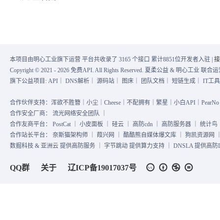
"74"
:
"https://tucdn.wpon
"149"
:
"https:\/\/tucdn.wpon.cn\/
"75"
:
"https://tucdn.wpon
"150"
:
"https:\/\/tucdn.wpon.cn\/
"76"
:
"https://tucdn.wpon
"151"
:
"https:\/\/tucdn.wpon.cn\/
"77"
:
"https://tucdn.wpon
"152"
:
"https:\/\/tucdn.wpon.cn\/
本项目由明心工业旗下运营 平台共收录了 3165 个接口 累计8851位开发者入驻 |
接
"78"
:
"https://tucdn.wpon
"153"
:
"https:\/\/tucdn.wpon.cn\/
Copyright © 2021 - 2026 免费API. All Rights Reserved. 夏柔公益 & 明心工业 
"79"
:
"https://tucdn.wpon
旗下公益项目:
API
｜
DNS解析
｜
源码站
｜
图床
｜
团队文档
｜
短链生成
｜
IT工
"154"
:
"https:\/\/tucdn.wpon.cn\/
"80"
:
"https://tucdn.wpon
"155"
:
"https:\/\/tucdn.wpon.cn\/
合作伙伴支持：浑欲不胜簪｜小尘｜Cheese｜不配拥有｜繁星｜小白API｜PearNo｜
"81"
:
"https://tucdn.wpon
合作安全厂商：
流光网络安全团队
｜
"156"
:
"https:\/\/tucdn.wpon.cn\/
合作友商平台：
PostCat
｜
小皮面板
｜
硅云
｜
高防cdn
｜
高防服务器
｜
统计鸟
"82"
:
"https://tucdn.wpon
"157"
:
"https:\/\/tucdn.wpon.cn\/
合作站长平台：
奈斯猫架构师
｜
葭兴网
｜
酷酷熊自媒体爆文库
｜
狗凯资源网
"83"
:
"https://tucdn.wpon
"158"
:
"https:\/\/tucdn.wpon.cn\/
数掘科技 & 亚洲云 提供高防服务 ｜ 字节跳动 提供算力支持 ｜ DNSLA 提供高防DN
"84"
:
"https://tucdn.wpon
"159"
:
"https:\/\/tucdn.wpon.cn\/
QQ群
关于
辽ICP备19017037号
"85"
:
"https://tucdn.wpon
"160"
:
"https:\/\/tucdn.wpon.cn\/
"86"
:
"https://tucdn.wpon
"161"
:
"https:\/\/tucdn.wpon.cn\/
"87"
:
"https://tucdn.wpon
"162"
:
"https:\/\/tucdn.wpon.cn\/