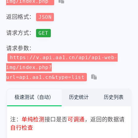
img/index.php
返回格式：
JSON
请求方式：
GET
请求参数：
https://v.api.aa1.cn/api/api-web-
img/index.php?
url=api.aa1.cn&type=list
极速测试（自动）
历史统计
历史列表
注：
单纯检测
接口是否
可调通
，返回的数据请
自行检查