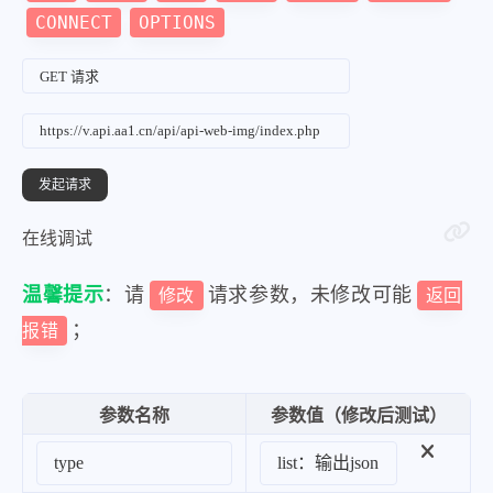
"51"
:
"https:\/\/tucdn.wpon.cn\/2
CONNECT
OPTIONS
"52"
:
"https:\/\/tucdn.wpon.cn\/2
"53"
:
"https:\/\/tucdn.wpon.cn\/2
"54"
:
"https:\/\/tucdn.wpon.cn\/2
"55"
:
"https:\/\/tucdn.wpon.cn\/2
"56"
:
"https:\/\/tucdn.wpon.cn\/2
"57"
:
"https:\/\/tucdn.wpon.cn\/2
在线调试
"58"
:
"https:\/\/tucdn.wpon.cn\/2
"59"
:
"https:\/\/tucdn.wpon.cn\/2
温馨提示
：请
请求参数，未修改可能
修改
返回
"60"
:
"https:\/\/tucdn.wpon.cn\/2
；
报错
"61"
:
"https:\/\/tucdn.wpon.cn\/2
"62"
:
"https:\/\/tucdn.wpon.cn\/2
参数名称
参数值（修改后测试）
"63"
:
"https:\/\/tucdn.wpon.cn\/2
"64"
:
"https:\/\/tucdn.wpon.cn\/2