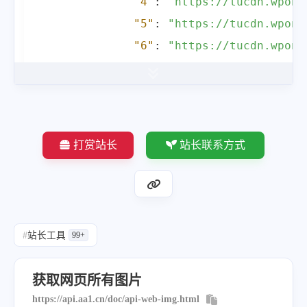
"4"
:
"https://tucdn.wpon.
"79"
:
"https:\/\/tucdn.wpon.cn\/2
"5"
:
"https://tucdn.wpon.
"80"
:
"https:\/\/tucdn.wpon.cn\/2
"6"
:
"https://tucdn.wpon.
"81"
:
"https:\/\/tucdn.wpon.cn\/2
"7"
:
"https://tucdn.wpon.
"82"
:
"https:\/\/tucdn.wpon.cn\/2
"8"
:
"https://tucdn.wpon.
"83"
:
"https:\/\/tucdn.wpon.cn\/2
"9"
:
"https://tucdn.wpon.
"84"
:
"https:\/\/tucdn.wpon.cn\/2
"10"
:
"https://tucdn.wpon
"85"
:
"https:\/\/tucdn.wpon.cn\/2
打赏站长
站长联系方式
"11"
:
"https://tucdn.wpon
"86"
:
"https:\/\/tucdn.wpon.cn\/2
"12"
:
"https://tucdn.wpon
"87"
:
"https:\/\/tucdn.wpon.cn\/2
"13"
:
"https://tucdn.wpon
"88"
:
"https:\/\/tucdn.wpon.cn\/2
"14"
:
"https://tucdn.wpon
"89"
:
"https:\/\/tucdn.wpon.cn\/2
#
站长工具
99+
"15"
:
"https://tucdn.wpon
"90"
:
"https:\/\/tucdn.wpon.cn\/2
"16"
:
"https://tucdn.wpon
"91"
:
"https:\/\/tucdn.wpon.cn\/2
获取网页所有图片
"17"
:
"https://tucdn.wpon
"92"
:
"https:\/\/tucdn.wpon.cn\/2
https://api.aa1.cn/doc/api-web-img.html