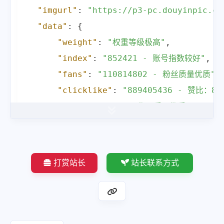
"imgurl"
:
"https://p3-pc.douyinpic.co
"data"
:
{
"weight"
:
"权重等级极高"
,
"index"
:
"852421 - 账号指数较好"
,
"fans"
:
"110814802 - 粉丝质量优质"
,
"clicklike"
:
"889405436 - 赞比：8"
"works"
:
"130 - 作品质量优质"
,
"introduction"
:
"三只羊网络创始人 我
"follow"
:
"1773 - 优化良好"
,
"status"
:
"搞笑短视频创作者 - 无需优化
打赏站长
站长联系方式
"age"
:
"26岁 - 无需优化"
,
"sex"
:
"隐 - 无需优化"
,
"school"
:
"隐藏 - 无需优化"
,
"location"
:
"IP属地：安徽 - 无需优化