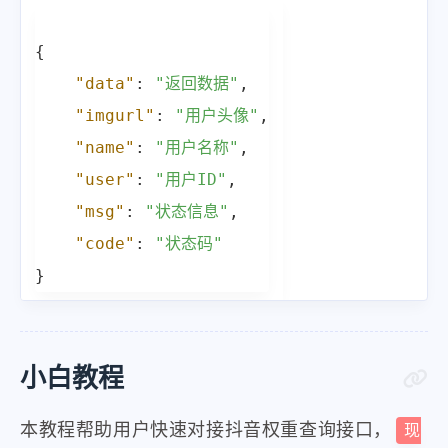
{
"data"
:
"返回数据"
,
"imgurl"
:
"用户头像"
,
"name"
:
"用户名称"
,
"user"
:
"用户ID"
,
"msg"
:
"状态信息"
,
"code"
:
"状态码"
}
小白教程
本教程帮助用户快速对接抖音权重查询接口，
现