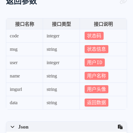
返回参数
"age"
:
"26岁 - 无需优化"
,
"sex"
:
"隐 - 无需优化"
,
接口名称
接口类型
接口说明
"school"
:
"隐藏 - 无需优化"
,
状态码
code
integer
"location"
:
"IP属地：安徽 - 无需优化
"score"
:
"66 - ✔"
,
状态信息
msg
string
"flow"
:
"建议提升 - 万人流量池"
,
用户ID
user
integer
"label"
:
"建议1~2个"
,
"time"
:
"17:00~18:00"
,
用户名称
name
string
"valuation"
:
"￥31057014元 - 仅供参
用户头像
imgurl
string
"synthesize"
:
"ABCDEF"
返回数据
data
string
}
}
Json