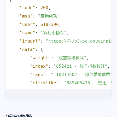
"code"
:
200
,
"msg"
:
"查询成功"
,
"user"
:
6182390
,
"name"
:
"疯狂小杨哥"
,
"imgurl"
:
"https:\/\/p3-pc.douyinpic.
"data"
:
{
"weight"
:
"权重等级极高"
,
"index"
:
"852421 - 账号指数较好"
,
"fans"
:
"110814802 - 粉丝质量优质"
,
"clicklike"
:
"889405436 - 赞比：8"
"works"
:
"130 - 作品质量优质"
,
"introduction"
:
"三只羊网络创始人 我
"follow"
:
"1773 - 优化良好"
,
"status"
:
"搞笑短视频创作者 - 无需优化