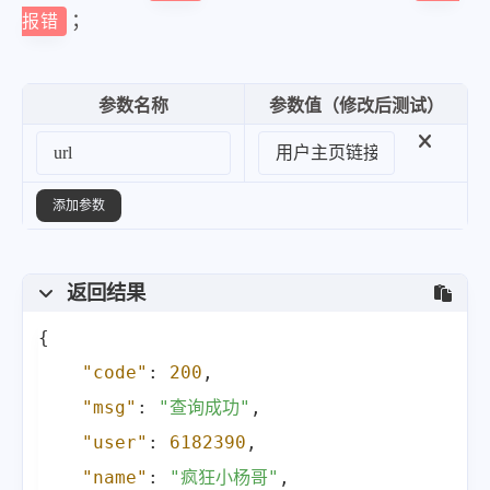
；
报错
参数名称
参数值（修改后测试）
添加参数
返回结果
{
"code"
:
200
,
"msg"
:
"查询成功"
,
"user"
:
6182390
,
"name"
:
"疯狂小杨哥"
,