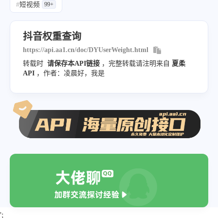
#
短视频
99+
"score"
:
"66 - ✔"
,
"flow"
:
"建议提升 - 万人流量池"
,
抖音权重查询
"label"
:
"建议1~2个"
,
https://api.aa1.cn/doc/DYUserWeight.html
"time"
:
"17:00~18:00"
,
转载时
请保存本API链接
，完整转载请注明来自
夏柔
"valuation"
:
"￥31057014元 - 仅供参
API
，作者：凌晨好，我是
"synthesize"
:
"ABCDEF"
}
}
';