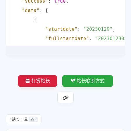
"success"
:
true
,
"wp"
:
true
,
"data"
:
[
"hsh"
:
"1fa431a7b03d389f0a448
{
"drk"
:
1
,
"startdate"
:
"20230129"
,
"top"
:
1
,
"fullstartdate"
:
"20230129050
"bot"
:
1
,
"enddate"
:
"20230130"
,
"hs"
:
[
]
"url"
:
"/th?id=OHR.BlackbirdD
}
,
"urlbase"
:
"/th?id=OHR.Blackb
{
"copyright"
:
"Blackbird in Es
"startdate"
:
"20230124"
,
打赏站长
站长联系方式
"copyrightlink"
:
"https://www
"fullstartdate"
:
"20230124050
"title"
:
"Why are blackbirds 
"enddate"
:
"20230125"
,
"quiz"
:
"/search?q=Bing+homep
"url"
:
"/th?id=OHR.ColleSanta
"wp"
:
true
,
"urlbase"
:
"/th?id=OHR.ColleS
#
站长工具
99+
"hsh"
:
"6f38b33723b7d2576b418
"copyright"
:
"Colle Santa Luc