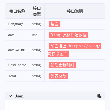
"title"
:
"Why are blackbirds 
接口
"quiz"
:
"/search?q=Bing+homep
接口名称
接口说明
类型
"wp"
:
true
,
语言
Language
string
"hsh"
:
"6f38b33723b7d2576b418
"drk"
:
Bing 具体原始数据
1
,
data
list
"top"
:
1
,
前面接上 https://bing/
data --> url
string
"bot"
:
1
,
可获取图片
"hs"
:
[
]
最后更新时间
LastUpdate
string
}
,
{
列表总数
Total
string
"startdate"
:
"20230128"
,
"fullstartdate"
:
"20230128050
Json
"enddate"
:
"20230129"
,
"url"
:
"/th?id=OHR.BlueBahama