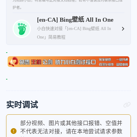
为照顾小白，特意编写此对接文档教程，若有不懂请及时联系接口维
"fullstartdate"
:
"20230127050
护者。
"enddate"
:
"20230128"
,
[en-CA] Bing壁纸 All In One
"url"
:
"/th?id=OHR.RedMangrov
小白快速对接「[en-CA] Bing壁纸 All In
"urlbase"
:
"/th?id=OHR.RedMan
One」简易教程
"copyright"
:
"Red mangrove tr
"copyrightlink"
:
"https://www
"title"
:
"All hail the mighty
"quiz"
:
"/search?q=Bing+homep
"wp"
:
true
,
"hsh"
:
"dc1a8569a5bac268cbeb6
"drk"
:
1
,
实时调试
"top"
:
1
,
"bot"
:
1
,
部分视频、图片或其他接口报错、空值并
不代表无法对接，请在本地尝试请求参数
"hs"
:
[
]