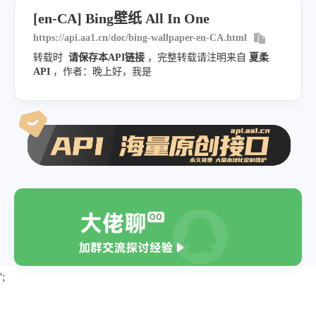
"drk"
:
1
,
"copyrightlink"
:
"https://www
[en-CA] Bing壁纸 All In One
"top"
:
1
,
"title"
:
"The envy of postcar
https://api.aa1.cn/doc/bing-wallpaper-en-CA.html
"bot"
:
1
,
"quiz"
:
"/search?q=Bing+homep
转载时
请保存本API链接
，完整转载请注明来自
夏柔
"hs"
:
[
]
API
，作者：晚上好，我是
"wp"
:
true
,
}
,
"hsh"
:
"909f9e8b307615b75395f
{
"drk"
:
1
,
"startdate"
:
"20230128"
,
"top"
:
1
,
"fullstartdate"
:
"20230128050
"bot"
:
1
,
"enddate"
:
"20230129"
,
"hs"
:
[
]
"url"
:
"/th?id=OHR.BlueBahama
}
,
"urlbase"
:
"/th?id=OHR.BlueBa
{
"copyright"
:
"Blue-green wate
"startdate"
:
"20230123"
,
"copyrightlink"
:
"https://www
';
"fullstartdate"
:
"20230123050
"title"
:
"When life imitates 
"enddate"
:
"20230124"
,