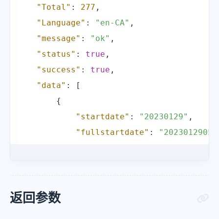
"Total"
:
277
,
"Language"
:
"en-CA"
,
"message"
:
"ok"
,
"status"
:
true
,
"success"
:
true
,
"data"
:
[
{
"startdate"
:
"20230129"
,
"fullstartdate"
:
"20230129050
"enddate"
:
"20230130"
,
"url"
:
"/th?id=OHR.BlackbirdD
"urlbase"
:
"/th?id=OHR.Blackb
"copyright"
:
"Blackbird in Es
返回参数
"copyrightlink"
:
"https://www