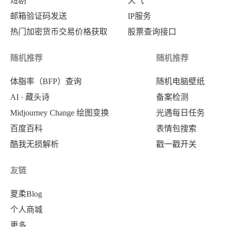
短剧
天气
"enddate"
:
"20230127"
,
"hs"
:
[
]
邮箱验证码发送
IP服务
"url"
:
"/th?id=OHR.CypressCre
}
,
热门加密货币交易价格获取
股票查询接口
"urlbase"
:
"/th?id=OHR.Cypres
{
"copyright"
:
"Rainforest trai
"startdate"
:
"20230121"
,
随机推荐
随机推荐
"copyrightlink"
:
"https://www
"fullstartdate"
:
"20230121050
体脂率（BFP）查询
随机电脑壁纸
"title"
:
"Trails leading to t
"enddate"
:
"20230122"
,
AI · 藏头诗
备案检测
"quiz"
:
"/search?q=Bing+homep
"url"
:
"/th?id=OHR.HuggingKan
Midjourney Change 绘图变换
光遇每日任务
"wp"
:
true
,
"urlbase"
:
"/th?id=OHR.Huggin
百度百科
表情包搜索
"hsh"
:
"30d8e40bc042fb9c1dcb7
"copyright"
:
"Kangaroo mother
酷我无损解析
戳一戳开关
"drk"
:
1
,
"copyrightlink"
:
"https://www
"top"
:
1
,
"title"
:
"Is a hug really tha
友链
"bot"
:
1
,
"quiz"
:
"/search?q=Bing+homep
夏柔Blog
"hs"
:
[
]
"wp"
:
true
,
个人商城
}
,
"hsh"
:
"664e0a77d27c485132fd3
更多