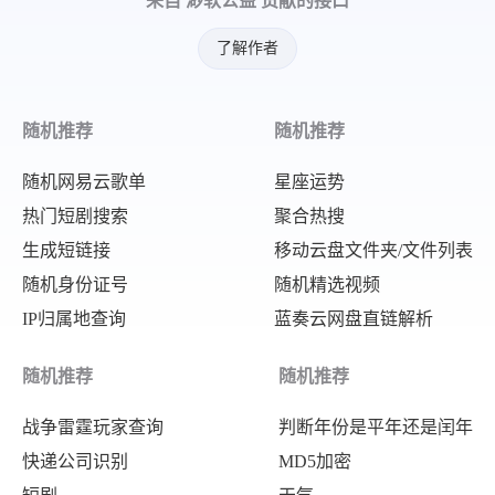
来自 渺软公益 贡献的接口
"copyright"
:
"Red mangrove tr
"startdate"
:
"20230122"
,
"copyrightlink"
:
"https://www
了解作者
"fullstartdate"
:
"20230122050
"title"
:
"All hail the mighty
"enddate"
:
"20230123"
,
"quiz"
:
"/search?q=Bing+homep
"url"
:
"/th?id=OHR.YearRabbit
随机推荐
随机推荐
"wp"
:
true
,
"urlbase"
:
"/th?id=OHR.YearRa
"hsh"
:
"dc1a8569a5bac268cbeb6
随机网易云歌单
星座运势
"copyright"
:
"Mountain hare i
"drk"
:
1
,
热门短剧搜索
聚合热搜
"copyrightlink"
:
"https://www
生成短链接
移动云盘文件夹/文件列表
"top"
:
1
,
"title"
:
"Hop into Lunar New 
随机身份证号
随机精选视频
"bot"
:
1
,
"quiz"
:
"/search?q=Bing+homep
IP归属地查询
蓝奏云网盘直链解析
"hs"
:
[
]
"wp"
:
true
,
}
,
"hsh"
:
"351d3f46830cd7fba8452
随机推荐
随机推荐
{
"drk"
:
1
,
战争雷霆玩家查询
判断年份是平年还是闰年
"startdate"
:
"20230126"
,
"top"
:
1
,
快递公司识别
MD5加密
"fullstartdate"
:
"20230126050
"bot"
:
1
,