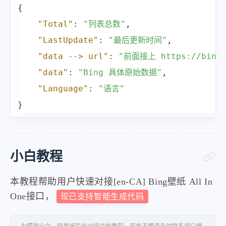
"urlbase"
:
"/th?id=OHR.BlueBa
{
"copyright"
:
"Blue-green wate
"Total"
:
"列表总数"
,
"copyrightlink"
:
"https://www
"LastUpdate"
:
"最后更新时间"
,
"title"
:
"When life imitates 
"data --> url"
:
"前面接上 https://bin
"quiz"
:
"/search?q=Bing+homep
"data"
:
"Bing 具体原始数据"
,
"wp"
:
true
,
"Language"
:
"语言"
"hsh"
:
"38ef7087a4477f24e0c05
}
"drk"
:
1
,
"top"
:
1
,
"bot"
:
1
,
小白教程
"hs"
:
[
]
本教程帮助用户快速对接[en-CA] Bing壁纸 All In
}
,
One接口，
现已支持智能生成代码
{
"startdate"
:
"20230127"
,