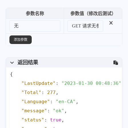
"top"
:
1
,
"bot"
:
1
,
参数名称
参数值（修改后测试）
"hs"
:
[
]
}
,
添加参数
{
"startdate"
:
"20230125"
,
"fullstartdate"
:
"20230125050
返回结果
"enddate"
:
"20230126"
,
{
"url"
:
"/th?id=OHR.BirksofAbe
"LastUpdate"
:
"2023-01-30 00:48:36"
,
"urlbase"
:
"/th?id=OHR.Birkso
"Total"
:
277
,
"copyright"
:
"Statue of Rober
"Language"
:
"en-CA"
,
"copyrightlink"
:
"https://www
"message"
:
"ok"
,
"title"
:
"Celebrating the Sco
"status"
:
true
,
"quiz"
:
"/search?q=Bing+homep