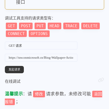
接口
}
,
{
调试工具支持的请求类型有：
"startdate"
:
"20230126"
,
GET
POST
PUT
HEAD
TRACE
DELETE
"fullstartdate"
:
"20230126050
CONNECT
OPTIONS
"enddate"
:
"20230127"
,
"url"
:
"/th?id=OHR.CypressCre
"urlbase"
:
"/th?id=OHR.Cypres
"copyright"
:
"Rainforest trai
"copyrightlink"
:
"https://www
"title"
:
"Trails leading to t
"quiz"
:
"/search?q=Bing+homep
在线调试
"wp"
:
true
,
温馨提示
：请
请求参数，未修改可能
修改
返回
"hsh"
:
"30d8e40bc042fb9c1dcb7
；
报错
"drk"
:
1
,