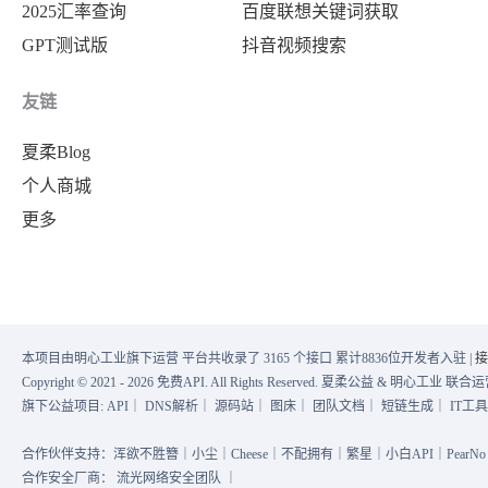
2025汇率查询
百度联想关键词获取
GPT测试版
抖音视频搜索
友链
夏柔Blog
个人商城
更多
本项目由明心工业旗下运营 平台共收录了 3165 个接口 累计8836位开发者入驻 |
接
Copyright © 2021 - 2026 免费API. All Rights Reserved. 夏柔公益 & 明心工业 
旗下公益项目:
API
｜
DNS解析
｜
源码站
｜
图床
｜
团队文档
｜
短链生成
｜
IT工
合作伙伴支持：浑欲不胜簪｜小尘｜Cheese｜不配拥有｜繁星｜小白API｜PearNo｜
合作安全厂商：
流光网络安全团队
｜