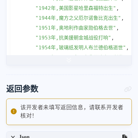
"1942年,美国影星哈里森福特出生"
,
"1944年,魔方之父厄尔诺鲁比克出生"
,
"1951年,奥地利作曲家勋伯格去世"
,
"1953年,抗美援朝金城战役打响"
,
"1954年,玻璃纸发明人布兰德伯格逝世"
,
"1954年,墨西哥女画家弗里达卡罗逝世"
,
"1956年,中国第一批解放牌汽车试制成功"
,
"1983年,中国田径运动员刘翔出生"
,
"2001年,北京申办2008年奥林匹克运动会成
返回参数
"2012年,水利水电工程专家潘家铮逝世"
]
该开发者未填写返回信息，请联系开发者
核对！
}
Json