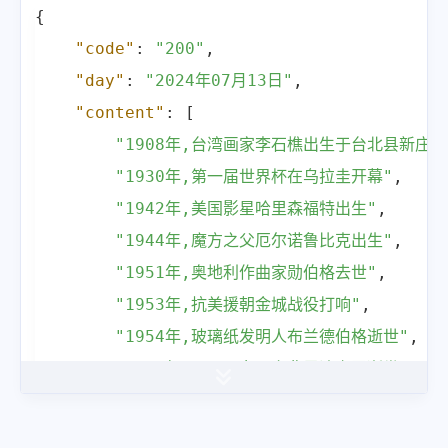
{
"code"
:
"200"
,
"day"
:
"2024年07月13日"
,
"content"
:
[
"1908年,台湾画家李石樵出生于台北县新庄镇
"1930年,第一届世界杯在乌拉圭开幕"
,
"1942年,美国影星哈里森福特出生"
,
"1944年,魔方之父厄尔诺鲁比克出生"
,
"1951年,奥地利作曲家勋伯格去世"
,
"1953年,抗美援朝金城战役打响"
,
"1954年,玻璃纸发明人布兰德伯格逝世"
,
"1954年,墨西哥女画家弗里达卡罗逝世"
,
"1956年,中国第一批解放牌汽车试制成功"
,
"1983年,中国田径运动员刘翔出生"
,