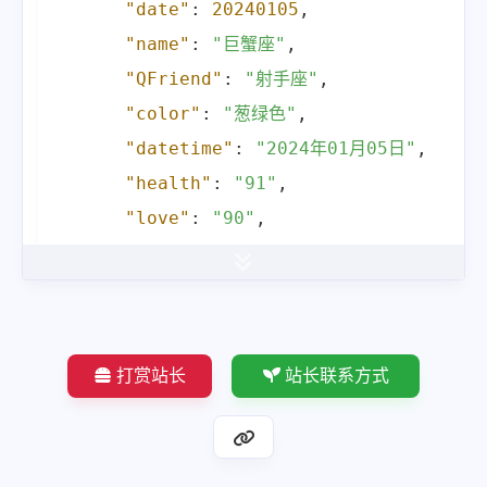
"date"
:
20240105
,
"name"
:
"巨蟹座"
,
"QFriend"
:
"射手座"
,
"color"
:
"葱绿色"
,
"datetime"
:
"2024年01月05日"
,
"health"
:
"91"
,
"love"
:
"90"
,
"work"
:
"90"
,
"money"
:
"90"
,
"number"
:
5
,
"summary"
:
"运势非常好，会得到明显的助
打赏站长
站长联系方式
"all"
:
"90"
,
"resultcode"
:
"200"
,
"error_code"
:
0