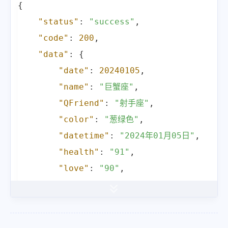
{
"status"
:
"success"
,
"code"
:
200
,
"data"
:
{
"date"
:
20240105
,
"name"
:
"巨蟹座"
,
"QFriend"
:
"射手座"
,
"color"
:
"葱绿色"
,
"datetime"
:
"2024年01月05日"
,
"health"
:
"91"
,
"love"
:
"90"
,
"work"
:
"90"
,
"money"
:
"90"
,
"number"
:
5
,