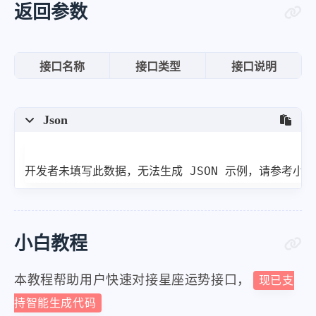
"summary"
:
"运势非常好，会得到明显的助
返回参数
"all"
:
"90"
,
"resultcode"
:
"200"
,
接口名称
接口类型
接口说明
"error_code"
:
0
}
Json
}
开发者未填写此数据，无法生成 JSON 示例，请参考小
小白教程
本教程帮助用户快速对接星座运势接口，
现已支
持智能生成代码