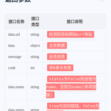
接口
接口名称
接口说明
类型
检测的目标网站url地址
data.url
string
业务数据
data
object
业务信息
message
string
非0表示失败
code
int
status为false则该值为
name，否则为name[单项链
data.name
string
接]
true为双向链接，false为
data.status
string