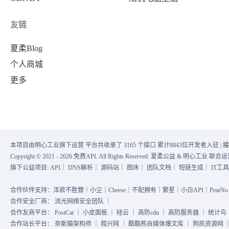
友链
夏柔Blog
个人商城
更多
本项目由明心工业旗下运营 平台共收录了 3165 个接口 累计8843位开发者入驻 |
接
Copyright © 2021 - 2026 免费API. All Rights Reserved. 夏柔公益 & 明心工业 
旗下公益项目:
API
｜
DNS解析
｜
源码站
｜
图床
｜
团队文档
｜
短链生成
｜
IT工
合作伙伴支持：浑欲不胜簪｜小尘｜Cheese｜不配拥有｜繁星｜小白API｜PearNo｜
合作安全厂商：
流光网络安全团队
｜
合作友商平台：
PostCat
｜
小皮面板
｜
硅云
｜
高防cdn
｜
高防服务器
｜
统计鸟
合作站长平台：
奈斯猫架构师
｜
葭兴网
｜
酷酷熊自媒体爆文库
｜
狗凯资源网