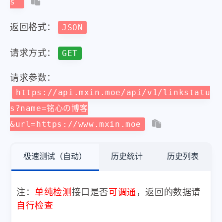
s
返回格式：
JSON
请求方式：
GET
请求参数：
https://api.mxin.moe/api/v1/linkstatu
s?name=铭心の博客
&url=https://www.mxin.moe
极速测试（自动）
历史统计
历史列表
注：
单纯检测
接口是否
可调通
，返回的数据请
自行检查