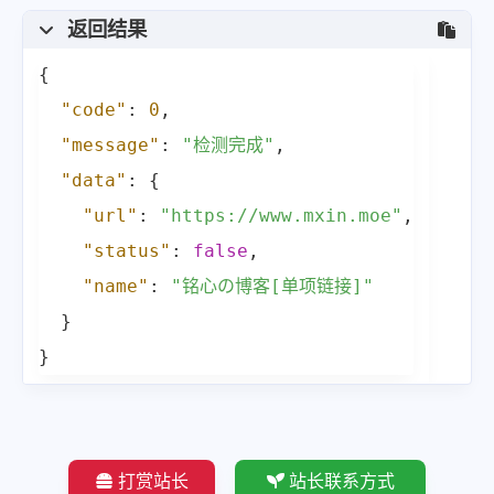
返回结果
{
"code"
:
0
,
"message"
:
"检测完成"
,
"data"
:
{
"url"
:
"https://www.mxin.moe"
,
"status"
:
false
,
"name"
:
"铭心の博客[单项链接]"
}
}
打赏站长
站长联系方式