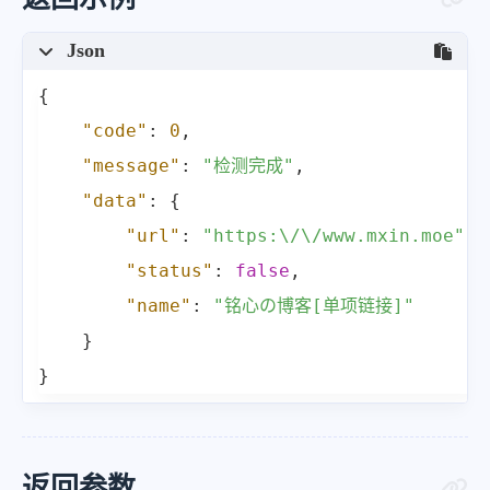
Json
{
"code"
:
0
,
"message"
:
"检测完成"
,
"data"
:
{
"url"
:
"https:\/\/www.mxin.moe"
,
"status"
:
false
,
"name"
:
"铭心の博客[单项链接]"
}
}
返回参数