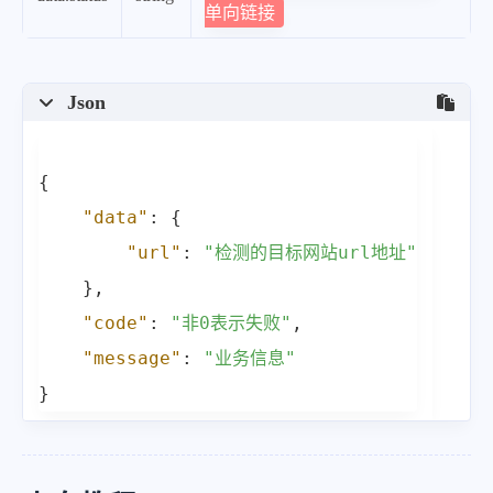
单向链接
Json
{
"data"
:
{
"url"
:
"检测的目标网站url地址"
}
,
"code"
:
"非0表示失败"
,
"message"
:
"业务信息"
}