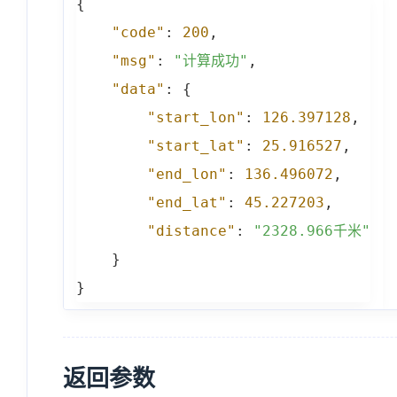
{
"code"
:
200
,
"msg"
:
"计算成功"
,
"data"
:
{
"start_lon"
:
126.397128
,
"start_lat"
:
25.916527
,
"end_lon"
:
136.496072
,
"end_lat"
:
45.227203
,
"distance"
:
"2328.966千米"
}
}
返回参数