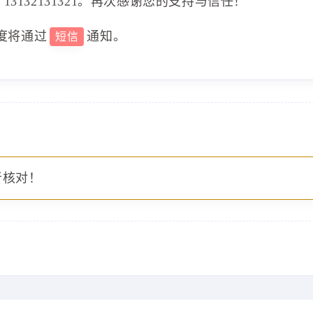
3132131321。再次感谢您的支持与信任！
度将通过
通知。
短信
者核对！