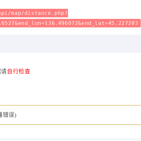
api/map/distance.php?
16527&end_lon=136.496072&end_lat=45.227203
据请
自行检查
器错误)