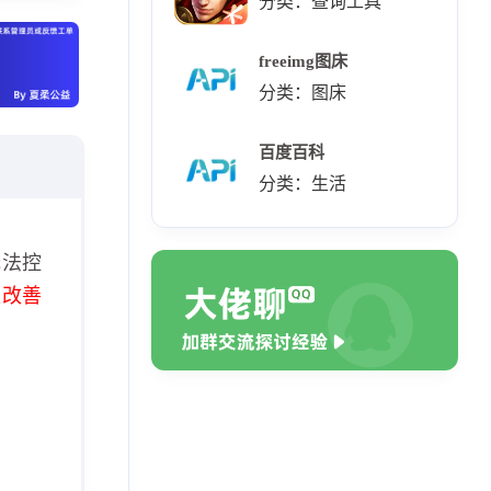
分类：查询工具
freeimg图床
分类：图床
百度百科
分类：生活
无法控
极改善