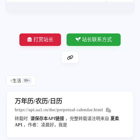
"chineseZodiac"
:
"兔"
,
"year"
:
2023
,
"month"
:
11
,
"day"
:
8
,
打赏站长
站长联系方式
"leapMonth"
:
false
}
,
"traditionalChineseInfo"
:
{
"yearStemBranch"
:
"癸卯年"
,
#
生活
99+
"monthStemBranch"
:
"甲子月"
,
"dayStemBranch"
:
"壬子日"
,
万年历/农历/日历
"currentJieQi"
:
""
,
https://api.aa1.cn/doc/perpetual-calendar.html
"nextJieQiName"
:
"冬至"
,
转载时
请保存本API链接
，完整转载请注明来自
夏柔
"nextJieQiTime"
:
"2023-12-22 
API
，作者：凌晨好，我是
}