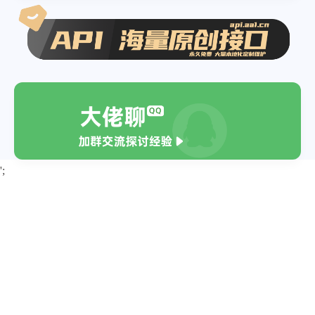
}
}
';