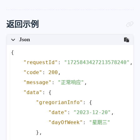
返回示例
Json
{
"requestId"
:
"1725843427213578240"
,
"code"
:
200
,
"message"
:
"正常响应"
,
"data"
:
{
"gregorianInfo"
:
{
"date"
:
"2023-12-20"
,
"dayOfWeek"
:
"星期三"
}
,