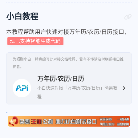
"nextJieQiTime"
:
"2023-12-22 
}
小白教程
}
}
本教程帮助用户快速对接万年历/农历/日历接口，
现已支持智能生成代码
为照顾小白，特意编写此对接文档教程，若有不懂请及时联系接口维
护者。
万年历/农历/日历
小白快速对接「万年历/农历/日历」简易教
程