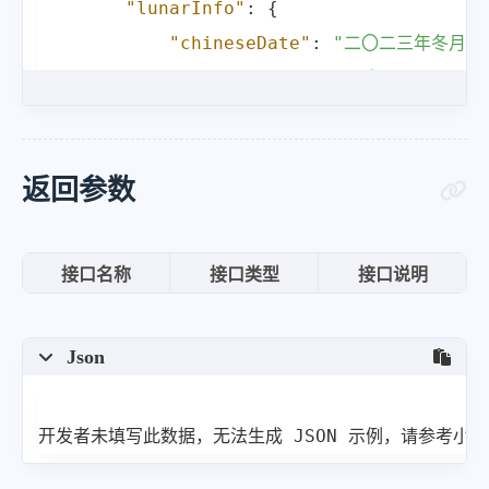
"lunarInfo"
:
{
"chineseDate"
:
"二〇二三年冬月初
"chineseZodiac"
:
"兔"
,
"year"
:
2023
,
"month"
:
11
,
"day"
:
8
,
返回参数
"leapMonth"
:
false
}
,
接口名称
接口类型
接口说明
"traditionalChineseInfo"
:
{
"yearStemBranch"
:
"癸卯年"
,
Json
"monthStemBranch"
:
"甲子月"
,
"dayStemBranch"
:
"壬子日"
,
"currentJieQi"
:
""
,
开发者未填写此数据，无法生成 JSON 示例，请参考小
"nextJieQiName"
:
"冬至"
,