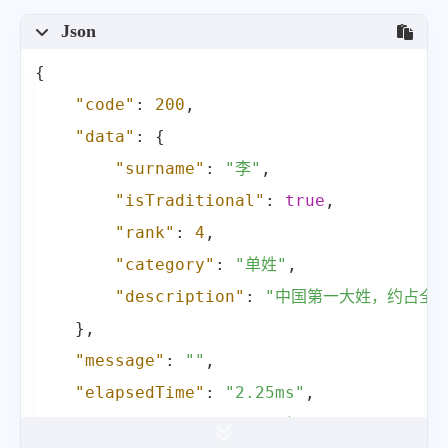
Json
{
"code"
:
200
,
"data"
:
{
"surname"
:
"李"
,
"isTraditional"
:
true
,
"rank"
:
4
,
"category"
:
"单姓"
,
"description"
:
"中国第一大姓，约占全国
}
,
"message"
:
""
,
"elapsedTime"
:
"2.25ms"
,
"providerName"
:
"ISAS起零API：https:\/\