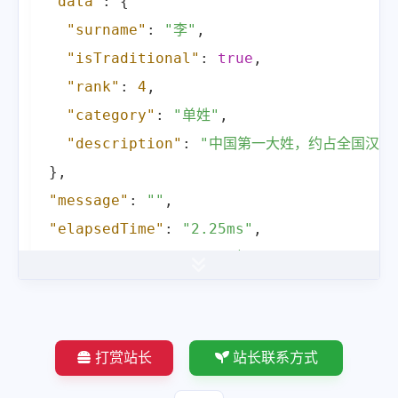
"data"
:
{
"surname"
:
"李"
,
"isTraditional"
:
true
,
"rank"
:
4
,
"category"
:
"单姓"
,
"description"
:
"中国第一大姓，约占全国汉族人
}
,
"message"
:
""
,
"elapsedTime"
:
"2.25ms"
,
"providerName"
:
"ISAS起零API：https://api
}
打赏站长
站长联系方式