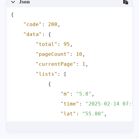
Json
{
"code"
:
200
,
"data"
:
{
"total"
:
95
,
"pageCount"
:
10
,
"currentPage"
:
1
,
"lists"
:
[
{
"m"
:
"5.8"
,
"time"
:
"2025-02-14 07:59
"lat"
:
"55.80"
,
"long"
:
"-155.20"
,
"deph"
:
10
,