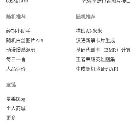
60S读世界
光遇季蜡位置图片接口
"m"
:
"5.3"
,
"time"
:
"2024-08-01 18:03:18"
,
随机推荐
随机推荐
"lat"
:
"54.50"
,
经期小助手
猫娘AI-米米
"long"
:
"-159.60"
,
随机白丝图片API
汉语新解卡片生成
"deph"
:
30
,
动漫爆燃混剪
基础代谢率（BMR）计算
"location"
:
"美国阿拉斯加州以南"
每日一言
王者荣耀英雄图集
}
,
人品评价
生成随机验证码API
{
"m"
:
"5.5"
,
友链
"time"
:
"2024-03-27 11:23:05"
,
夏柔Blog
"lat"
:
"42.45"
,
个人商城
"long"
:
"-126.80"
,
更多
"deph"
:
10
,
"location"
:
"美国俄勒冈州沿岸远海"