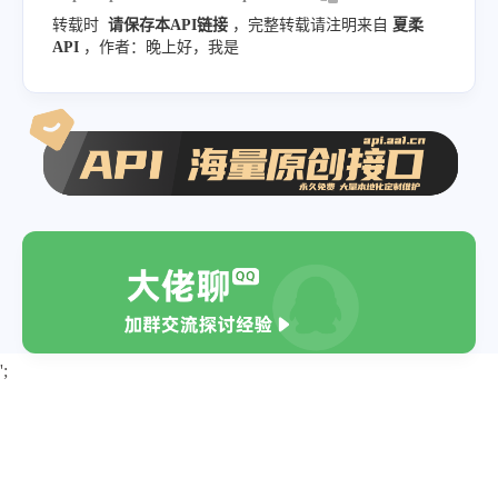
}
,
转载时
请保存本API链接
，完整转载请注明来自
夏柔
{
API
，作者：晚上好，我是
"m"
:
"5.7"
,
"time"
:
"2024-12-10 07:08:35"
,
"lat"
:
"39.05"
,
"long"
:
"-118.85"
,
"deph"
:
10
,
"location"
:
"美国内华达州"
}
,
{
"m"
:
"7.0"
,
';
"time"
:
"2024-12-06 02:44:26"
,
"lat"
:
"40.40"
,
"long"
:
"-125.00"
,