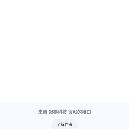
"deph"
:
10
,
"location"
:
"美国加利福尼亚州北部沿岸
}
,
{
"m"
:
"6.0"
,
"time"
:
"2024-10-31 04:15:21"
,
"lat"
:
"43.65"
,
"long"
:
"-127.75"
,
"deph"
:
10
,
"location"
:
"美国俄勒冈州沿岸远海"
}
,
{
来自 起零科技 贡献的接口
"m"
:
"5.1"
,
"time"
:
"2024-09-17 08:49:43"
,
了解作者