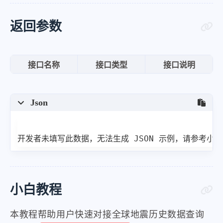
"location"
:
"美国阿拉斯加州
}
,
返回参数
{
"m"
:
"5.5"
,
接口名称
接口类型
接口说明
"time"
:
"2024-12-22 11:55
"lat"
:
"55.95"
,
Json
"long"
:
"-154.15"
,
"deph"
:
10
,
"location"
:
"美国阿拉斯加州
开发者未填写此数据，无法生成 JSON 示例，请参考小
}
,
{
"m"
:
"5.7"
,
小白教程
"time"
:
"2024-12-10 07:08
"lat"
:
"39.05"
,
本教程帮助用户快速对接全球地震历史数据查询