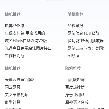
"lat"
:
"32.40"
,
"long"
:
"-102.05"
,
随机推荐
随机推荐
"deph"
:
10
,
"location"
:
"美国得克萨斯州"
IP属地查询
60秒早报
}
,
头像表情包-用宝塔用的
网站信息TDK获取
域名Whois信息查询V2版
多功能H5通用播放器
{
光遇今日免费魔法图片接口
网站ping(节点：美国)
"m"
:
"5.4"
,
工作日判断
AI绘画
"time"
:
"2024-08-07 12:09:57"
,
"lat"
:
"35.00"
,
随机推荐
随机推荐
"long"
:
"-119.10"
,
天翼云盘直链解析
百度联想词
"deph"
:
10
,
词云网页
百度热搜榜
"location"
:
"美国加利福尼亚州"
美女穿搭视频
身份证测试
}
,
血型计算
原神语音合成
{