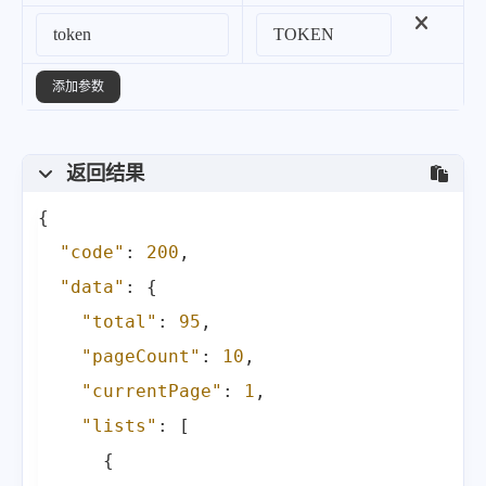
"location"
:
"美国阿拉斯加州
}
,
{
添加参数
"m"
:
"5.5"
,
"time"
:
"2024-03-27 11:23
返回结果
"lat"
:
"42.45"
,
{
"long"
:
"-126.80"
,
"code"
:
200
,
"deph"
:
10
,
"data"
:
{
"location"
:
"美国俄勒冈州沿
"total"
:
95
,
}
,
"pageCount"
:
10
,
{
"currentPage"
:
1
,
"m"
:
"6.0"
,
"lists"
:
[
"time"
:
"2024-01-12 15:46
{
"lat"
:
"56.60"
,