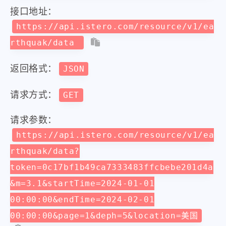
接口地址：
https://api.istero.com/resource/v1/ea
rthquak/data
返回格式：
JSON
请求方式：
GET
请求参数：
https://api.istero.com/resource/v1/ea
rthquak/data?
token=0c17bf1b49ca7333483ffcbebe201d4a
&m=3.1&startTime=2024-01-01
00:00:00&endTime=2024-02-01
00:00:00&page=1&deph=5&location=美国