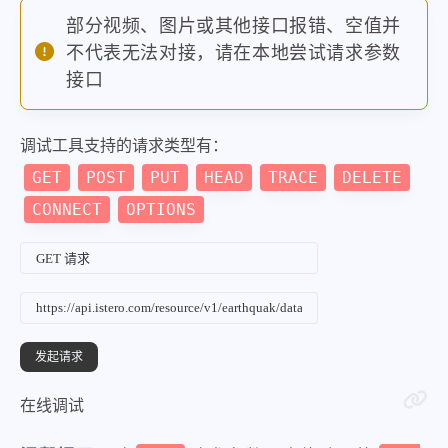
"time"
:
"2024-10-31 04:15
部分视频、图片或其他接口报错、空值并
"lat"
:
"43.65"
,
不代表无法对接，请在本地尝试请求参数
"long"
:
"-127.75"
,
接口
"deph"
:
10
,
"location"
:
"美国俄勒冈州沿
调试工具支持的请求类型有：
}
,
GET
POST
PUT
HEAD
TRACE
DELETE
{
CONNECT
OPTIONS
"m"
:
"5.1"
,
"time"
:
"2024-09-17 08:49
"lat"
:
"32.40"
,
"long"
:
"-102.05"
,
"deph"
:
10
,
"location"
:
"美国得克萨斯州"
在线调试
}
,