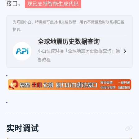
接口，
现已支持智能生成代码
"long"
:
"-118.85"
,
"deph"
:
10
,
为照顾小白，特意编写此对接文档教程，若有不懂请及时联系接口维
"location"
:
"美国内华达州"
护者。
}
,
全球地震历史数据查询
{
小白快速对接「全球地震历史数据查询」简
"m"
:
"7.0"
,
易教程
"time"
:
"2024-12-06 02:44
"lat"
:
"40.40"
,
"long"
:
"-125.00"
,
"deph"
:
10
,
"location"
:
"美国加利福尼亚
}
,
{
实时调试
"m"
:
"6.0"
,