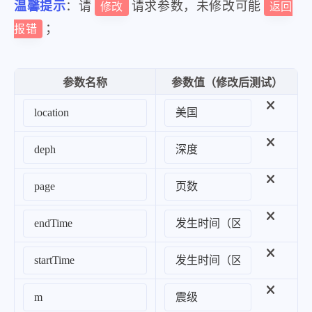
温馨提示
：请
请求参数，未修改可能
修改
返回
{
；
报错
"m"
:
"5.4"
,
"time"
:
"2024-08-07 12:09
"lat"
:
"35.00"
,
参数名称
参数值（修改后测试）
"long"
:
"-119.10"
,
"deph"
:
10
,
"location"
:
"美国加利福尼亚
}
,
{
"m"
:
"5.3"
,
"time"
:
"2024-08-01 18:03
"lat"
:
"54.50"
,
"long"
:
"-159.60"
,
"deph"
:
30
,