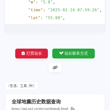
"m"
:
"5.8"
,
"long"
:
"-135.75"
,
"time"
:
"2025-02-14 07:59:26"
,
"deph"
:
10
,
"lat"
:
"55.80"
,
"location"
:
"美国阿拉斯加州
"long"
:
"-155.20"
,
}
"deph"
:
10
,
]
"location"
:
"美国阿拉斯加州以南"
}
,
}
,
"message"
:
""
,
打赏站长
站长联系方式
{
"elapsedTime"
:
"28.58ms"
,
"m"
:
"5.5"
,
"providerName"
:
"ISAS起零API：https:\/\
"time"
:
"2024-12-22 11:55:59"
,
}
"lat"
:
"55.95"
,
#
生活、工具
99+
"long"
:
"-154.15"
,
"deph"
:
10
,
全球地震历史数据查询
"location"
:
"美国阿拉斯加州以南海域"
https://api.aa1.cn/doc/earthquak.html