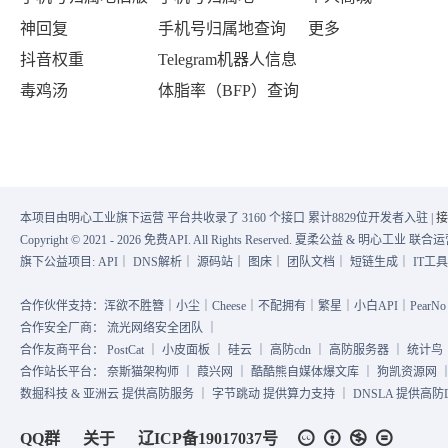
神回复
手机号归属地查询
更多
抖音权重
Telegram机器人信息
毒鸡汤
体脂率（BFP）查询
本项目由明心工业旗下运营 平台共收录了 3160 个接口 累计8829位开发者入驻 |
接
Copyright © 2021 - 2026 免费API. All Rights Reserved. 夏柔公益 & 明心工业 
旗下公益项目:
API
｜
DNS解析
｜
源码站
｜
图床
｜
团队文档
｜
短链生成
｜
IT工
合作伙伴支持：浑欲不胜簪｜小尘｜Cheese｜不配拥有｜繁星｜小白API｜PearNo｜
合作安全厂商：
流光网络安全团队
｜
合作友商平台：
PostCat
｜
小皮面板
｜
硅云
｜
高防cdn
｜
高防服务器
｜
统计鸟
合作站长平台：
奈斯猫架构师
｜
葭兴网
｜
酷酷熊自媒体爆文库
｜
狗凯资源网
数掘科技 & 亚洲云 提供高防服务 ｜ 字节跳动 提供算力支持 ｜ DNSLA 提供高防DN
QQ群
关于
辽ICP备19017037号