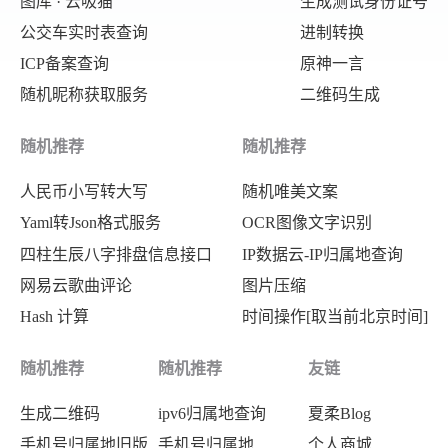
图库 · 云吸猫
生成测试身份证号
公交车实时表查询
进制转换
ICP备案查询
原神一言
随机昵称获取服务
二维码生成
随机推荐
随机推荐
人民币小写转大写
随机唯美文案
Yaml转Json格式服务
OCR图像文字识别
四柱生辰八字排盘信息接口
IP数据云-IP归属地查询
网易云歌曲评论
图片压缩
Hash 计算
时间操作[取当前北京时间]
随机推荐
随机推荐
友链
生成二维码
ipv6归属地查询
夏柔Blog
手机号归属地旧版
手机号归属地
个人商城