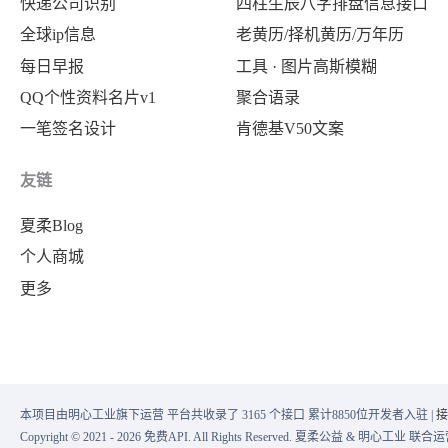
快递公司识别
四柱生辰八字排盘信息接口
全球ip信息
老黄历/择机黄历/万年历
每日早报
工具 · 图片高斯模糊
QQ个性资料名片v1
聚合语录
一笔签名设计
肯德基V50文案
友链
夏柔Blog
个人商城
更多
本项目由明心工业旗下运营 平台共收录了 3165 个接口 累计8850位开发者入驻 |
接
Copyright © 2021 - 2026 免费API. All Rights Reserved. 夏柔公益 & 明心工业 