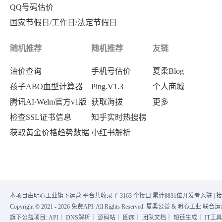
QQ号码估价
国家节假日/工作日/法定节假日
随机推荐
随机推荐
友链
油价查询
手机号估价
夏柔Blog
孩子ABO血型计算器
Ping.V1.3
个人商城
腾讯AI·Welm官方v1版
获取海拔
更多
检查SSL证书信息
知乎实时热搜榜
获取黄金价格趋势数据
小红书解析
本项目由明心工业旗下运营 平台共收录了 3163 个接口 累计8831位开发者入驻 |
接
Copyright © 2021 - 2026 免费API. All Rights Reserved. 夏柔公益 & 明心工业 
旗下公益项目:
API
｜
DNS解析
｜
源码站
｜
图床
｜
团队文档
｜
短链生成
｜
IT工