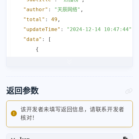
"author"
:
"天辰网络"
,
"total"
:
49
,
"updateTime"
:
"2024-12-14 10:47:44"
,
"data"
:
[
{
"index"
:
1
,
"title"
:
"崔永熙赛季报销"
,
"hot"
:
12077231
,
"url"
:
"https:\/\/www.douyin.
返回参数
}
]
该开发者未填写返回信息，请联系开发者
核对！
}
Json