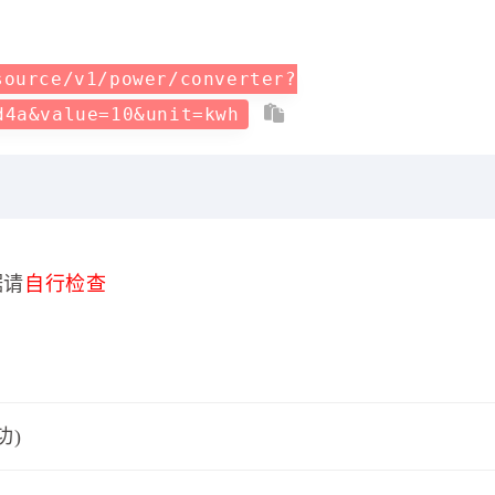
source/v1/power/converter?
d4a&value=10&unit=kwh
据请
自行检查
功)