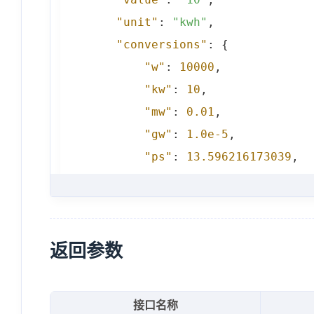
"unit"
:
"kwh"
,
"conversions"
:
{
"w"
:
10000
,
"kw"
:
10
,
"mw"
:
0.01
,
"gw"
:
1.0e-5
,
"ps"
:
13.596216173039
,
"hp"
:
13.41022089595
,
"btu_h"
:
34121.416351331
"kcal_h"
:
8598.452278589
"ft_lb_s"
:
7375.62149277
返回参数
"erg_s"
:
100000000000
,
"kwh"
:
10
接口名称
}