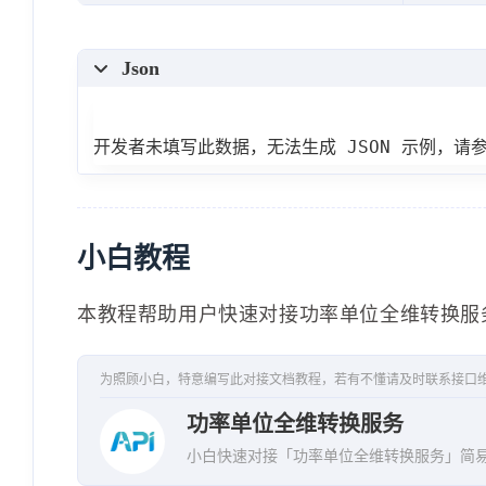
}
,
Json
"message"
:
""
,
"elapsedTime"
:
"2.45ms"
,
"providerName"
:
"ISAS起零API：http
开发者未填写此数据，无法生成 JSON 示例，请
}
小白教程
本教程帮助用户快速对接功率单位全维转换服
为照顾小白，特意编写此对接文档教程，若有不懂请及时联系接口
功率单位全维转换服务
小白快速对接「功率单位全维转换服务」简