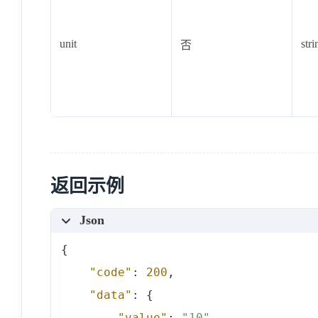
unit
stri
否
返回示例
Json
{
"code"
:
200
,
"data"
:
{
"value"
:
"10"
,