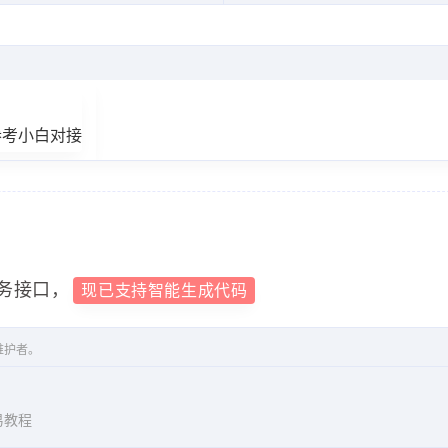
s:\/\/api.istero.com"
参考小白对接
务接口，
现已支持智能生成代码
维护者。
易教程