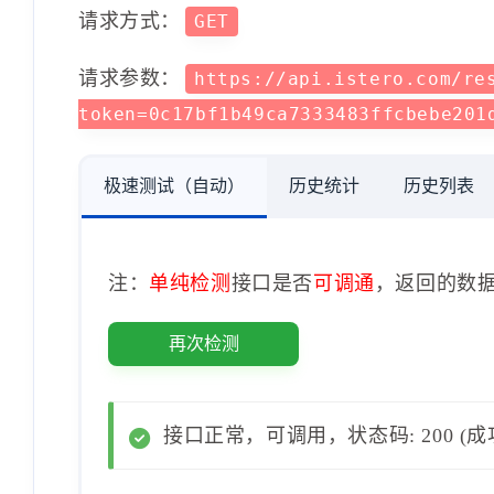
请求方式：
GET
请求参数：
https://api.istero.com/re
token=0c17bf1b49ca7333483ffcbebe201
极速测试（自动）
历史统计
历史列表
注：
单纯检测
接口是否
可调通
，返回的数
再次检测
接口正常，可调用，状态码: 200 (成