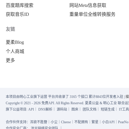
百度题库搜索
网站Meta信息获取
获取音乐ID
重量单位全维转换服务
友链
夏柔Blog
个人商城
更多
本项目由明心工业旗下运营 平台共收录了 3165 个接口 累计8843位开发者入驻 |
接
Copyright © 2021 - 2026 免费API. All Rights Reserved. 夏柔公益 & 明心工业 
旗下公益项目:
API
｜
DNS解析
｜
源码站
｜
图床
｜
团队文档
｜
短链生成
｜
IT工
合作伙伴支持：浑欲不胜簪｜小尘｜Cheese｜不配拥有｜繁星｜小白API｜PearNo｜
合作安全厂商：
流光网络安全团队
｜