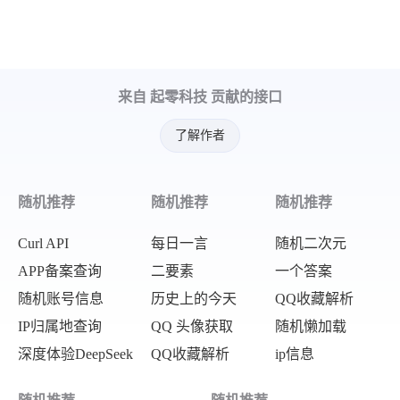
"pdf_url"
:
"https://epaper.yzwb.net
}
,
{
来自 起零科技 贡献的接口
"title"
:
"第A12版：文化周刊"
,
"pdf_url"
:
"https://epaper.yzwb.net
了解作者
}
,
{
随机推荐
随机推荐
随机推荐
"title"
:
"第A13版：文博"
,
"pdf_url"
:
"https://epaper.yzwb.net
Curl API
每日一言
随机二次元
}
,
APP备案查询
二要素
一个答案
随机账号信息
历史上的今天
QQ收藏解析
{
IP归属地查询
QQ 头像获取
随机懒加载
"title"
:
"第A14版：繁星/美文"
,
深度体验DeepSeek
QQ收藏解析
ip信息
"pdf_url"
:
"https://epaper.yzwb.net
}
,