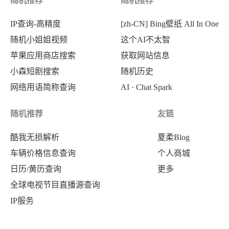
随机推荐
随机推荐
{
IP查询-高精度
[zh-CN] Bing壁纸 All In One
"title"
:
"第A16版：国际"
,
随机小姐姐视频
这个AI不太智
"pdf_url"
:
"https://epaper.yzwb.net
苹果应用商店搜索
获取网站信息
}
,
小森短剧搜索
随机历史
{
网络用语简称查询
AI · Chat Spark
"title"
:
"第A17版：民生"
,
"pdf_url"
:
"https://epaper.yzwb.net
随机推荐
友链
}
,
酷我无损解析
夏柔Blog
{
车辆价格信息查询
个人商城
"title"
:
"第A18版：民生"
,
日历/黄历查询
更多
"pdf_url"
:
"https://epaper.yzwb.net
全球电视节目直播源查询
}
,
IP服务
{
"title"
:
"第A19版：民生"
,