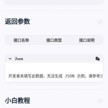
"title"
:
"第A03版：深度"
,
"pdf_url"
:
"https:\/\/epaper.
}
,
返回参数
{
"title"
:
"第A04版：热搜"
,
接口名称
接口类型
接口说明
"pdf_url"
:
"https:\/\/epaper.
}
,
Json
{
"title"
:
"第A05版：快读"
,
"pdf_url"
:
"https:\/\/epaper.
开发者未填写此数据，无法生成 JSON 示例，请参考小
}
,
{
"title"
:
"第A06版：教育"
,
小白教程
"pdf_url"
:
"https:\/\/epaper.