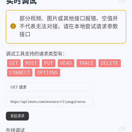
实时调试
"title"
:
"第A10版：竞赛·俱精彩"
,
"pdf_url"
:
"https:\/\/epaper.
部分视频、图片或其他接口报错、空值并
}
,
不代表无法对接，请在本地尝试请求参数
{
接口
"title"
:
"第A11版：健康"
,
"pdf_url"
:
"https:\/\/epaper.
调试工具支持的请求类型有：
}
,
GET
POST
PUT
HEAD
TRACE
DELETE
{
CONNECT
OPTIONS
"title"
:
"第A12版：文化周刊"
,
"pdf_url"
:
"https:\/\/epaper.
}
,
{
"title"
:
"第A13版：文博"
,
"pdf_url"
:
"https:\/\/epaper.
在线调试