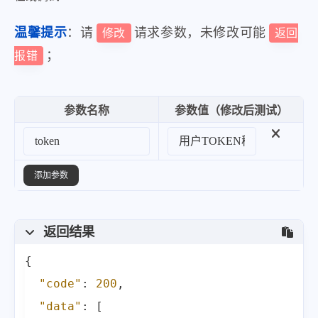
}
,
温馨提示
：请
请求参数，未修改可能
修改
返回
{
；
报错
"title"
:
"第A14版：繁星\/美文"
,
"pdf_url"
:
"https:\/\/epaper.
}
,
参数名称
参数值（修改后测试）
{
"title"
:
"第A16版：国际"
,
"pdf_url"
:
"https:\/\/epaper.
添加参数
}
,
{
返回结果
"title"
:
"第A17版：民生"
,
{
"pdf_url"
:
"https:\/\/epaper.
"code"
:
200
,
}
,
"data"
:
[
{