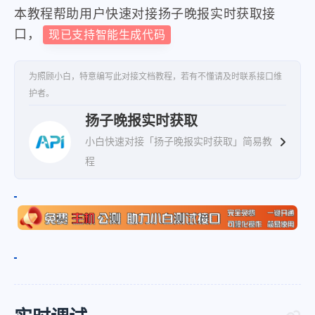
}
,
本教程帮助用户快速对接扬子晚报实时获取接
口，
现已支持智能生成代码
{
"title"
:
"第A07版：教育"
,
为照顾小白，特意编写此对接文档教程，若有不懂请及时联系接口维
"pdf_url"
:
"https:\/\/epaper.
护者。
}
,
扬子晚报实时获取
{
小白快速对接「扬子晚报实时获取」简易教
"title"
:
"第A08版：民生"
,
程
"pdf_url"
:
"https:\/\/epaper.
}
,
{
"title"
:
"第A09版：文娱\/乐动"
,
"pdf_url"
:
"https:\/\/epaper.
}
,
{