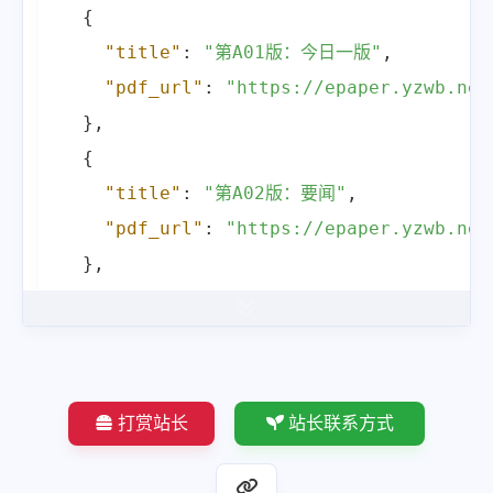
{
"title"
:
"第A18版：民生"
,
"title"
:
"第A01版：今日一版"
,
"pdf_url"
:
"https:\/\/epaper.
"pdf_url"
:
"https://epaper.yzwb.net
}
,
}
,
{
{
"title"
:
"第A19版：民生"
,
"title"
:
"第A02版：要闻"
,
"pdf_url"
:
"https:\/\/epaper.
"pdf_url"
:
"https://epaper.yzwb.net
}
,
}
,
{
{
"title"
:
"第A20版：扬子教育"
,
"title"
:
"第A03版：深度"
,
"pdf_url"
:
"https:\/\/epaper.
"pdf_url"
:
"https://epaper.yzwb.net
}
}
,
]
,
打赏站长
站长联系方式
{
"message"
:
""
,
"title"
:
"第A04版：热搜"
,
"elapsedTime"
:
"1.89ms"
,