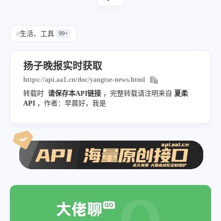
"pdf_url"
:
"https://epaper.yzwb.net
"providerName"
:
"ISAS起零数据：https:\/\
}
,
}
#
生活、工具
99+
{
"title"
:
"第A05版：快读"
,
扬子晚报实时获取
"pdf_url"
:
"https://epaper.yzwb.net
https://api.aa1.cn/doc/yangtse-news.html
}
,
转载时
请保存本API链接
，完整转载请注明来自
夏柔
{
API
，作者：早晨好，我是
"title"
:
"第A06版：教育"
,
"pdf_url"
:
"https://epaper.yzwb.net
}
,
{
"title"
:
"第A07版：教育"
,
"pdf_url"
:
"https://epaper.yzwb.net
}
,