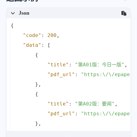
Json
{
"code"
:
200
,
"data"
:
[
{
"title"
:
"第A01版：今日一版"
,
"pdf_url"
:
"https:\/\/epaper.
}
,
{
"title"
:
"第A02版：要闻"
,
"pdf_url"
:
"https:\/\/epaper.
}
,
{