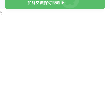
{
"title"
:
"第A08版：民生"
,
';
"pdf_url"
:
"https://epaper.yzwb.net
}
,
{
"title"
:
"第A09版：文娱/乐动"
,
"pdf_url"
:
"https://epaper.yzwb.net
}
,
{
"title"
:
"第A10版：竞赛·俱精彩"
,
"pdf_url"
:
"https://epaper.yzwb.net
}
,
{
"title"
:
"第A11版：健康"
,