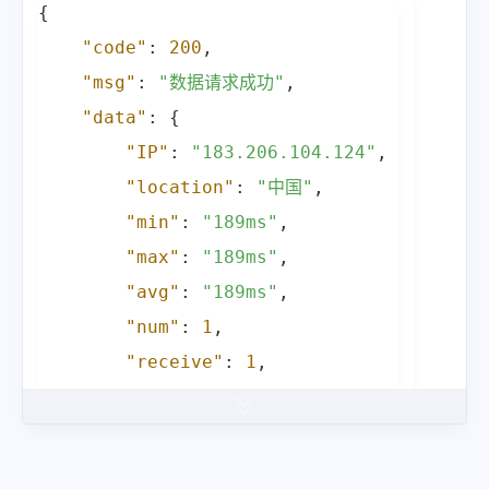
{
"code"
:
200
,
"msg"
:
"数据请求成功"
,
"data"
:
{
"IP"
:
"183.206.104.124"
,
"location"
:
"中国"
,
"min"
:
"189ms"
,
"max"
:
"189ms"
,
"avg"
:
"189ms"
,
"num"
:
1
,
"receive"
:
1
,
"abandon"
:
"0%"
,
"server"
:
"宁波"
,
"time"
:
"189ms"
,