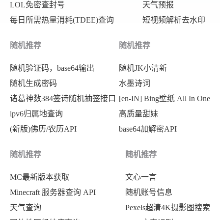
LOL免密查封号
天气预报
每日所需热量消耗(TDEE)查询
短视频解析去水印
随机推荐
随机推荐
随机验证码，base64输出
随机JK小清新
随机生成密码
水墨诗词
诸葛神数384签诗随机抽签接口
[en-IN] Bing壁纸 All In One
ipv6归属地查询
高质量甜妹
(新版)佛历/农历API
base64加解密API
随机推荐
随机推荐
MC最新版本获取
文心一言
Minecraft 服务器查询 API
随机账号信息
天气查询
Pexels超清4K摄影图搜索