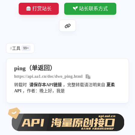
"url"
:
"dwo.cc"
打赏站长
站长联系方式
}
,
"request_id"
:
"6846aca9d23e1"
}
#
工具
99+
ping（单返回）
https://api.aa1.cn/doc/dwo_ping.html
转载时
请保存本API链接
，完整转载请注明来自
夏柔
API
，作者：晚上好，我是