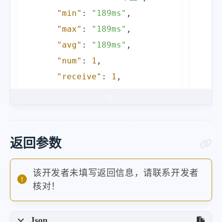
"min"
:
"189ms"
,
"max"
:
"189ms"
,
"avg"
:
"189ms"
,
"num"
:
1
,
"receive"
:
1
,
"abandon"
:
"0%"
,
"server"
:
"宁波"
,
"time"
:
"189ms"
,
"url"
:
"dwo.cc"
返回参数
}
,
"request_id"
:
"6846aca9d23e1"
该开发者未填写返回信息，请联系开发者
核对！
}
Json