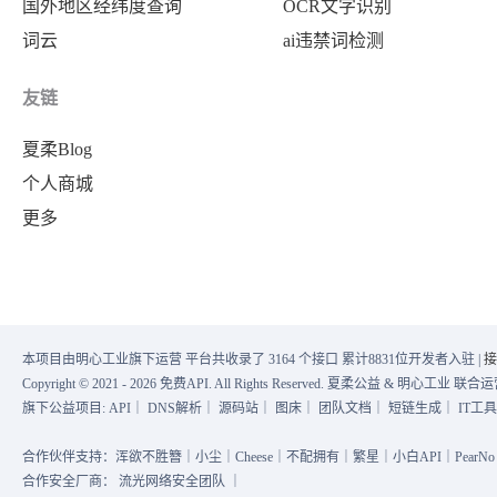
国外地区经纬度查询
OCR文字识别
词云
ai违禁词检测
友链
夏柔Blog
个人商城
更多
本项目由明心工业旗下运营 平台共收录了 3164 个接口 累计8831位开发者入驻 |
接
Copyright © 2021 - 2026 免费API. All Rights Reserved. 夏柔公益 & 明心工业 
旗下公益项目:
API
｜
DNS解析
｜
源码站
｜
图床
｜
团队文档
｜
短链生成
｜
IT工
合作伙伴支持：浑欲不胜簪｜小尘｜Cheese｜不配拥有｜繁星｜小白API｜PearNo｜
合作安全厂商：
流光网络安全团队
｜