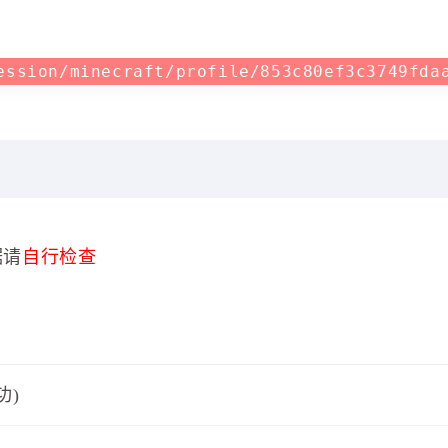
ession/minecraft/profile/853c80ef3c3749fda
据请
自行检查
功)