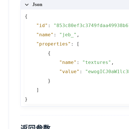
Json
{
"id"
:
"853c80ef3c3749fdaa49938b6
"name"
:
"jeb_"
,
"properties"
:
[
{
"name"
:
"textures"
,
"value"
:
"ewogICJ0aW1lc3
}
]
}
返回参数