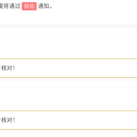
度将通过
通知。
短信
者核对！
者核对！