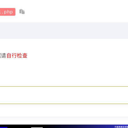
k.php
据请
自行检查