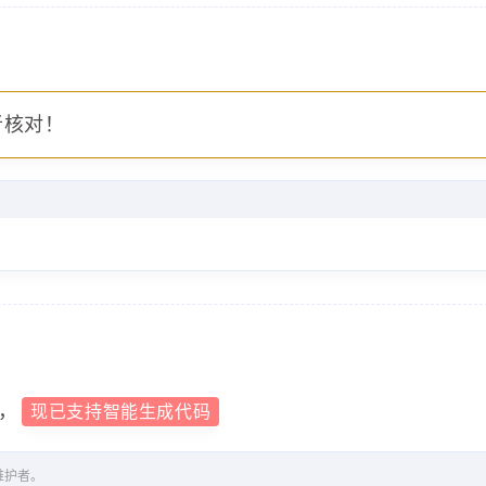
者核对！
，
现已支持智能生成代码
维护者。