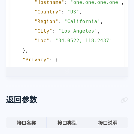
"Hostname"
:
"one.one.one.one"
,
"Country"
:
"US"
,
"Region"
:
"California"
,
"City"
:
"Los Angeles"
,
"Loc"
:
"34.0522,-118.2437"
}
,
"Privacy"
:
{
"VPN"
:
"Null"
,
"Proxy"
:
"Null"
,
"Tor"
:
"Null"
,
"Relay"
:
"Null"
,
返回参数
"Hosting"
:
"Null"
}
,
接口名称
接口类型
接口说明
"Tips"
:
[