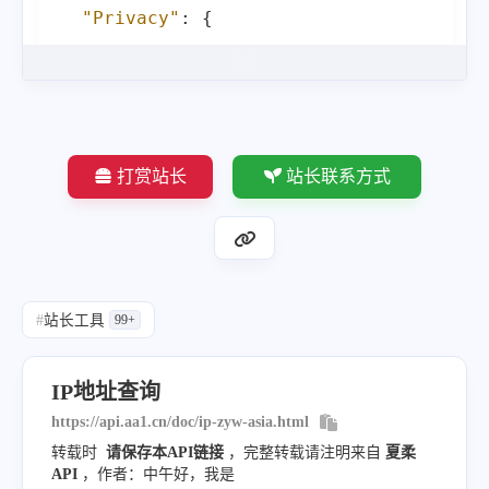
"Privacy"
:
{
"VPN"
:
"Null"
,
"Proxy"
:
"Null"
,
"Tor"
:
"Null"
,
"Relay"
:
"Null"
,
打赏站长
站长联系方式
"Hosting"
:
"Null"
}
,
"Tips"
:
[
"Don't do bad things!"
#
站长工具
99+
]
}
IP地址查询
https://api.aa1.cn/doc/ip-zyw-asia.html
转载时
请保存本API链接
，完整转载请注明来自
夏柔
API
，作者：中午好，我是