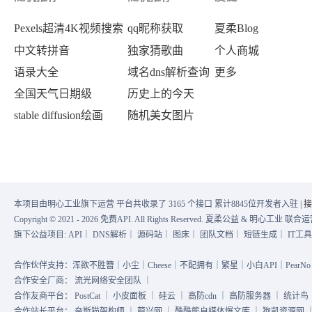
Pexels超清4K视频搜索
qq昵称获取
夏柔Blog
中文转拼音
独家猜歌曲
个人商城
语录大全
域名dns解析查询
更多
全国天气日期级
历史上的今天
stable diffusion绘画
随机美女图片
本项目由明心工业旗下运营 平台共收录了 3165 个接口 累计8845位开发者入驻 |
接
Copyright © 2021 - 2026 免费API. All Rights Reserved. 夏柔公益 & 明心工业 
旗下公益项目:
API
｜
DNS解析
｜
源码站
｜
图床
｜
团队文档
｜
短链生成
｜
IT工
合作伙伴支持：浑欲不胜簪｜小尘｜Cheese｜不配拥有｜繁星｜小白API｜PearNo｜
合作安全厂商：
流光网络安全团队
｜
合作友商平台：
PostCat
｜
小皮面板
｜
硅云
｜
高防cdn
｜
高防服务器
｜
统计鸟
合作站长平台：
奈斯猫架构师
｜
葭兴网
｜
酷酷熊自媒体爆文库
｜
狗凯资源网