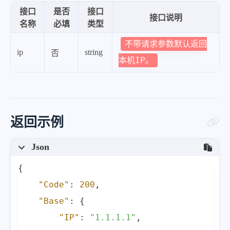
接口
是否
接口
接口说明
名称
必填
类型
不带请求参数默认返回
ip
string
否
本机IP。
返回示例
Json
{
"Code"
:
200
,
"Base"
:
{
"IP"
:
"1.1.1.1"
,