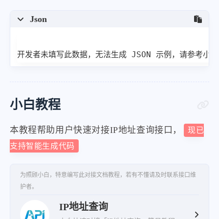
"Don't do bad things!"
Json
]
}
开发者未填写此数据，无法生成 JSON 示例，请参考小
小白教程
本教程帮助用户快速对接IP地址查询接口，
现已
支持智能生成代码
为照顾小白，特意编写此对接文档教程，若有不懂请及时联系接口维
护者。
IP地址查询