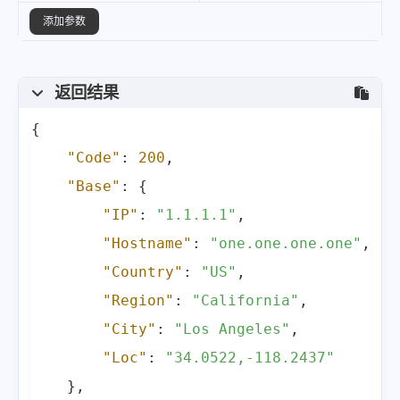
添加参数
返回结果
{
"Code"
:
200
,
"Base"
:
{
"IP"
:
"1.1.1.1"
,
"Hostname"
:
"one.one.one.one"
,
"Country"
:
"US"
,
"Region"
:
"California"
,
"City"
:
"Los Angeles"
,
"Loc"
:
"34.0522,-118.2437"
}
,