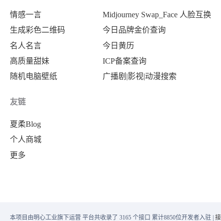
情感一言
Midjourney Swap_Face 人脸互换
生成彩色二维码
今日品牌金价查询
名人名言
今日黄历
高质量甜妹
ICP备案查询
随机电脑壁纸
广播剧|影视|动漫搜索
友链
夏柔Blog
个人商城
更多
本项目由明心工业旗下运营 平台共收录了 3165 个接口 累计8850位开发者入驻 |
接