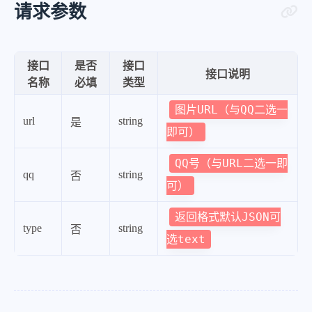
请求参数
接口
是否
接口
接口说明
名称
必填
类型
图片URL（与QQ二选一
url
string
是
即可）
QQ号（与URL二选一即
qq
string
否
可）
返回格式默认JSON可
type
string
否
选text