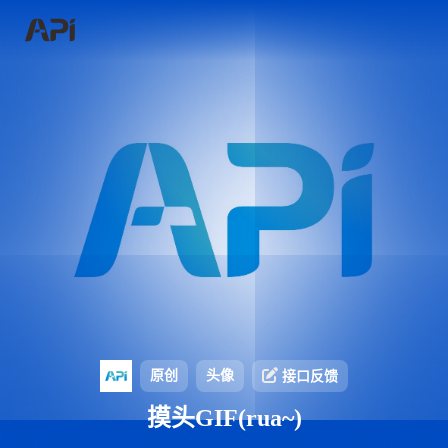
原创
头像
接口反馈
摸头GIF(rua~)